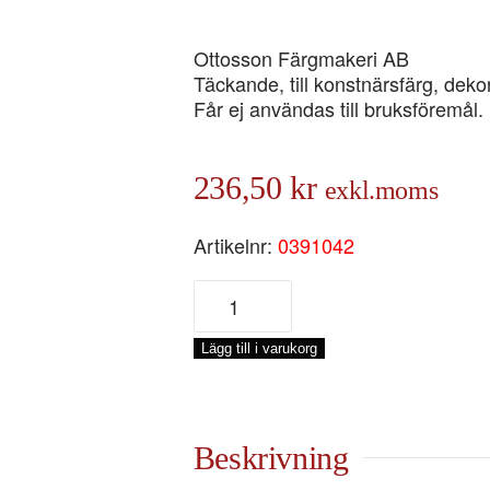
Ottosson Färgmakeri AB
Täckande, till konstnärsfärg, dek
Får ej användas till bruksföremål.
236,50
kr
exkl.moms
Artikelnr:
0391042
KADMIUMRÖTT
LJUS
TUBFÄRG,
Lägg till i varukorg
40-
ML
mängd
Beskrivning