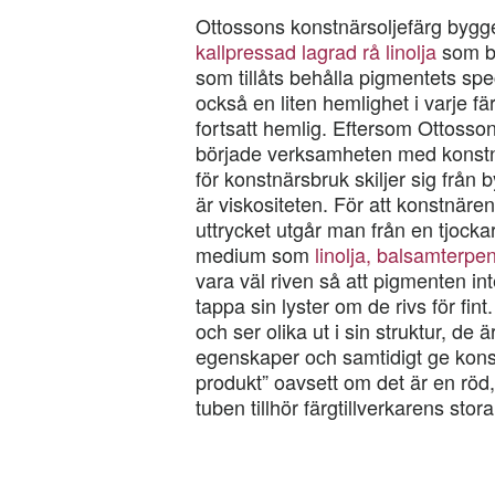
Ottossons konstnärsoljefärg bygg
kallpressad lagrad rå linolja
som b
som tillåts behålla pigmentets spec
också en liten hemlighet i varje f
fortsatt hemlig. Eftersom Ottosso
började verksamheten med konstnä
för konstnärsbruk skiljer sig från
är viskositeten. För att konstnären
uttrycket utgår man från en tjock
medium som
linolja, balsamterpen
vara väl riven så att pigmenten in
tappa sin lyster om de rivs för fi
och ser olika ut i sin struktur, de 
egenskaper och samtidigt ge kons
produkt” oavsett om det är en röd,
tuben tillhör färgtillverkarens stor