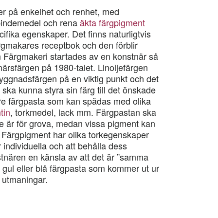
er på enkelhet och renhet, med
indemedel och rena
äkta färgpigment
ifika egenskaper. Det finns naturligtvis
ärgmakares receptbok och den förblir
n Färgmakeri startades av en konstnär så
rsfärgen på 1980-talet. Linoljefärgen
 byggnadsfärgen på en viktig punkt och det
 ska kunna styra sin färg till det önskade
are färgpasta som kan spädas med olika
tin
, torkmedel, lack mm. Färgpastan ska
te är för grova, medan vissa pigment kan
nt. Färgpigment har olika torkegenskaper
är individuella och att behålla dess
tnären en känsla av att det är ”samma
 gul eller blå färgpasta som kommer ut ur
a utmaningar.