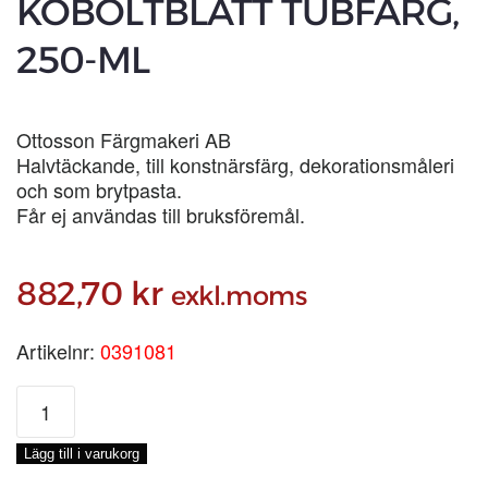
KOBOLTBLÅTT TUBFÄRG,
250-ML
Ottosson Färgmakeri AB
Halvtäckande, till konstnärsfärg, dekorationsmåleri
och som brytpasta.
Får ej användas till bruksföremål.
882,70
kr
exkl.moms
Artikelnr:
0391081
KOBOLTBLÅTT
TUBFÄRG,
250-
Lägg till i varukorg
ML