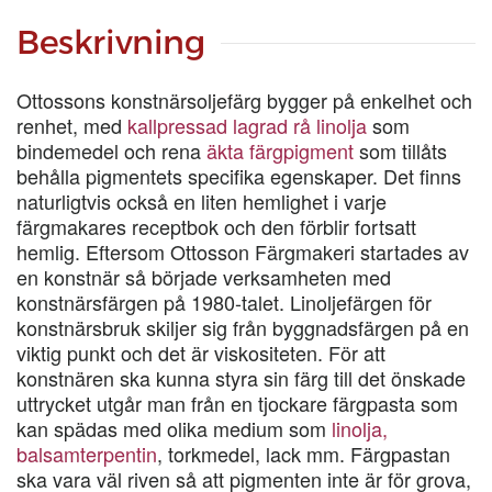
mängd
Beskrivning
Ottossons konstnärsoljefärg bygger på enkelhet och
renhet, med
kallpressad lagrad rå linolja
som
bindemedel och rena
äkta färgpigment
som tillåts
behålla pigmentets specifika egenskaper. Det finns
naturligtvis också en liten hemlighet i varje
färgmakares receptbok och den förblir fortsatt
hemlig. Eftersom Ottosson Färgmakeri startades av
en konstnär så började verksamheten med
konstnärsfärgen på 1980-talet. Linoljefärgen för
konstnärsbruk skiljer sig från byggnadsfärgen på en
viktig punkt och det är viskositeten. För att
konstnären ska kunna styra sin färg till det önskade
uttrycket utgår man från en tjockare färgpasta som
kan spädas med olika medium som
linolja,
balsamterpentin
, torkmedel, lack mm. Färgpastan
ska vara väl riven så att pigmenten inte är för grova,