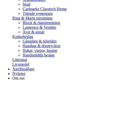
Sisal
Carlmarks Classtech Hemp
Tjärade syntetgarn
Rigg & Marin utrustning
Block & riggutrustning
Lanternor & Ventiler
Åror & annat
Kulturbeslag
Gångjärn & hörnjärn
Handtag & dörrtrycken
Hakar, varpor, haspar
Handsmidda beslag
Litteratur
Livsmedel
Återförsäljare
Nyheter
Om oss