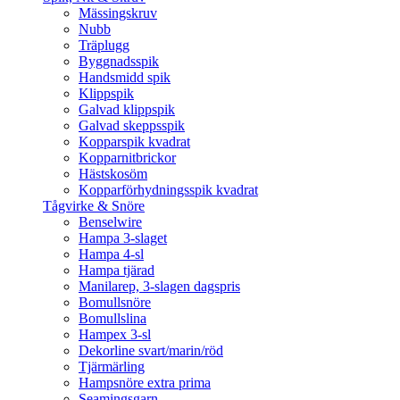
Mässingskruv
Nubb
Träplugg
Byggnadsspik
Handsmidd spik
Klippspik
Galvad klippspik
Galvad skeppsspik
Kopparspik kvadrat
Kopparnitbrickor
Hästskosöm
Kopparförhydningsspik kvadrat
Tågvirke & Snöre
Benselwire
Hampa 3-slaget
Hampa 4-sl
Hampa tjärad
Manilarep, 3-slagen dagspris
Bomullsnöre
Bomullslina
Hampex 3-sl
Dekorline svart/marin/röd
Tjärmärling
Hampsnöre extra prima
Seamingsgarn