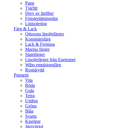
Papp
Tjärfilt
Drev av linfiber
Fönstertätningslist
Linisolering
Färg & Lack
Ottosons linoljefärger
Konstnärsfärg
Lack & Fernissa
Marina färger
Slamfärger
Linoljefärger från Enetorpet
Wibo emulsionsfärg
Rostskydd
Pigment
Vita
Röda
Gula
Terra
Umbra
Gröna
Blåa
Svarta
Kiselgur
Järnvitriol