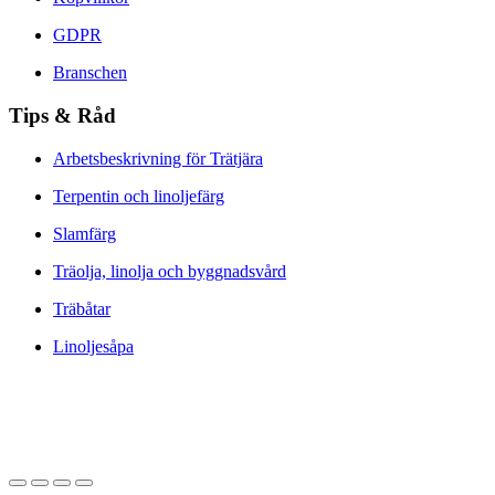
GDPR
Branschen
Tips & Råd
Arbetsbeskrivning för Trätjära
Terpentin och linoljefärg
Slamfärg
Träolja, linolja och byggnadsvård
Träbåtar
Linoljesåpa