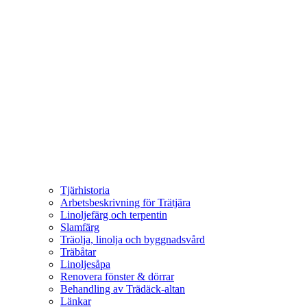
Tjärhistoria
Arbetsbeskrivning för Trätjära
Linoljefärg och terpentin
Slamfärg
Träolja, linolja och byggnadsvård
Träbåtar
Linoljesåpa
Renovera fönster & dörrar
Behandling av Trädäck-altan
Länkar