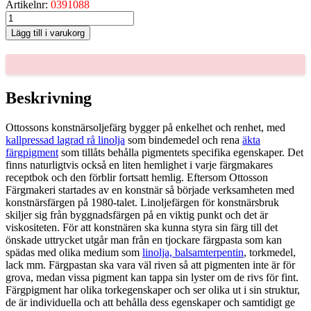
Artikelnr:
0391088
MONASTRALBLÅTT
TUBFÄRG,
Lägg till i varukorg
40-
ML
mängd
Beskrivning
Ottossons konstnärsoljefärg bygger på enkelhet och renhet, med
kallpressad lagrad rå linolja
som bindemedel och rena
äkta
färgpigment
som tillåts behålla pigmentets specifika egenskaper. Det
finns naturligtvis också en liten hemlighet i varje färgmakares
receptbok och den förblir fortsatt hemlig. Eftersom Ottosson
Färgmakeri startades av en konstnär så började verksamheten med
konstnärsfärgen på 1980-talet. Linoljefärgen för konstnärsbruk
skiljer sig från byggnadsfärgen på en viktig punkt och det är
viskositeten. För att konstnären ska kunna styra sin färg till det
önskade uttrycket utgår man från en tjockare färgpasta som kan
spädas med olika medium som
linolja, balsamterpentin
, torkmedel,
lack mm. Färgpastan ska vara väl riven så att pigmenten inte är för
grova, medan vissa pigment kan tappa sin lyster om de rivs för fint.
Färgpigment har olika torkegenskaper och ser olika ut i sin struktur,
de är individuella och att behålla dess egenskaper och samtidigt ge