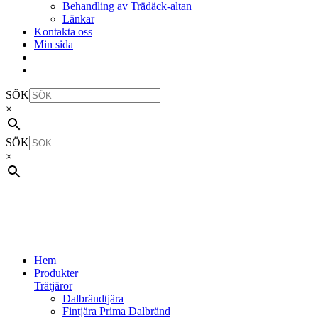
Behandling av Trädäck-altan
Länkar
Kontakta oss
Min sida
SÖK
×
SÖK
×
Hem
Produkter
Trätjäror
Dalbrändtjära
Fintjära Prima Dalbränd