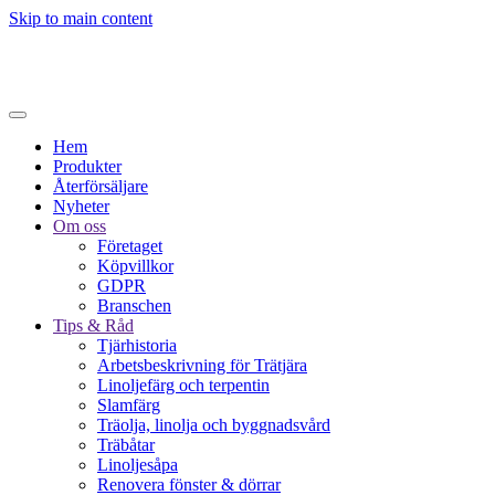
Skip to main content
Hem
Produkter
Återförsäljare
Nyheter
Om oss
Företaget
Köpvillkor
GDPR
Branschen
Tips & Råd
Tjärhistoria
Arbetsbeskrivning för Trätjära
Linoljefärg och terpentin
Slamfärg
Träolja, linolja och byggnadsvård
Träbåtar
Linoljesåpa
Renovera fönster & dörrar