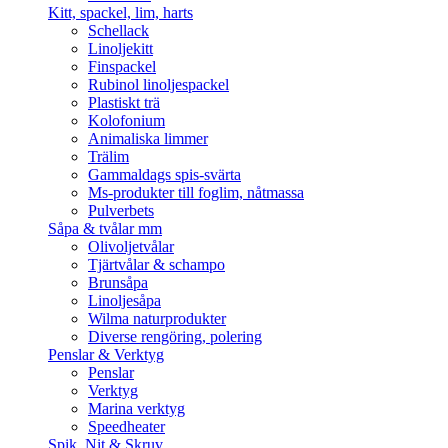
Kitt, spackel, lim, harts
Schellack
Linoljekitt
Finspackel
Rubinol linoljespackel
Plastiskt trä
Kolofonium
Animaliska limmer
Trälim
Gammaldags spis-svärta
Ms-produkter till foglim, nåtmassa
Pulverbets
Såpa & tvålar mm
Olivoljetvålar
Tjärtvålar & schampo
Brunsåpa
Linoljesåpa
Wilma naturprodukter
Diverse rengöring, polering
Penslar & Verktyg
Penslar
Verktyg
Marina verktyg
Speedheater
Spik, Nit & Skruv