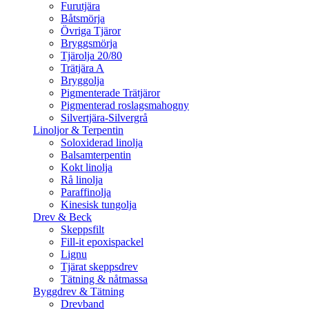
Furutjära
Båtsmörja
Övriga Tjäror
Bryggsmörja
Tjärolja 20/80
Trätjära A
Bryggolja
Pigmenterade Trätjäror
Pigmenterad roslagsmahogny
Silvertjära-Silvergrå
Linoljor & Terpentin
Soloxiderad linolja
Balsamterpentin
Kokt linolja
Rå linolja
Paraffinolja
Kinesisk tungolja
Drev & Beck
Skeppsfilt
Fill-it epoxispackel
Lignu
Tjärat skeppsdrev
Tätning & nåtmassa
Byggdrev & Tätning
Drevband