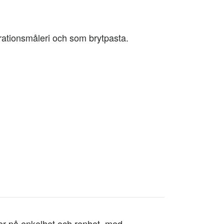
orationsmåleri och som brytpasta.
er på enkelhet och renhet, med