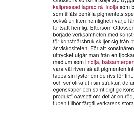
kallpressad lagrad rå linolja
som b
som tillåts behålla pigmentets spec
också en liten hemlighet i varje f
fortsatt hemlig. Eftersom Ottosso
började verksamheten med konstnä
för konstnärsbruk skiljer sig från
är viskositeten. För att konstnären
uttrycket utgår man från en tjock
medium som
linolja, balsamterpen
vara väl riven så att pigmenten in
tappa sin lyster om de rivs för fi
och ser olika ut i sin struktur, de 
egenskaper och samtidigt ge kons
produkt” oavsett om det är en röd,
tuben tillhör färgtillverkarens stor