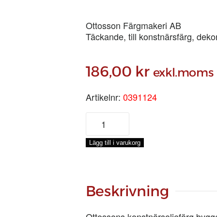
Ottosson Färgmakeri AB
Täckande, till konstnärsfärg, dek
186,00
kr
exkl.moms
Artikelnr:
0391124
MONASTRALGRÖNT
TUBFÄRG,
100-
Lägg till i varukorg
ML
mängd
Beskrivning
Ottossons konstnärsoljefärg bygg