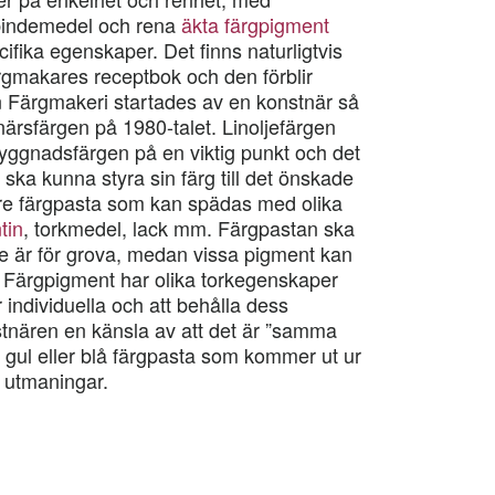
indemedel och rena
äkta färgpigment
ifika egenskaper. Det finns naturligtvis
ärgmakares receptbok och den förblir
n Färgmakeri startades av en konstnär så
rsfärgen på 1980-talet. Linoljefärgen
 byggnadsfärgen på en viktig punkt och det
 ska kunna styra sin färg till det önskade
are färgpasta som kan spädas med olika
tin
, torkmedel, lack mm. Färgpastan ska
te är för grova, medan vissa pigment kan
nt. Färgpigment har olika torkegenskaper
är individuella och att behålla dess
tnären en känsla av att det är ”samma
 gul eller blå färgpasta som kommer ut ur
a utmaningar.