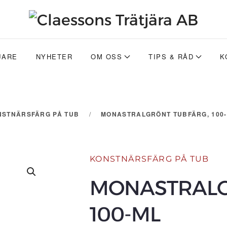
JARE
NYHETER
OM OSS
TIPS & RÅD
K
NSTNÄRSFÄRG PÅ TUB
MONASTRALGRÖNT TUBFÄRG, 100
KONSTNÄRSFÄRG PÅ TUB
MONASTRALG
100-ML