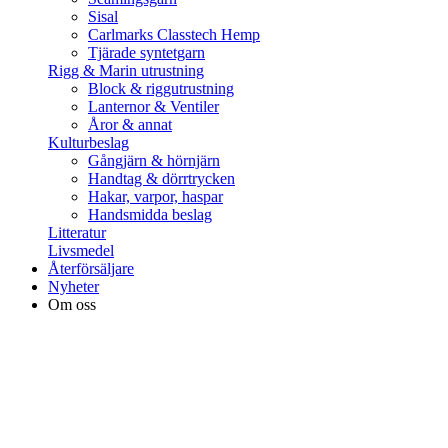
Sisal
Carlmarks Classtech Hemp
Tjärade syntetgarn
Rigg & Marin utrustning
Block & riggutrustning
Lanternor & Ventiler
Åror & annat
Kulturbeslag
Gångjärn & hörnjärn
Handtag & dörrtrycken
Hakar, varpor, haspar
Handsmidda beslag
Litteratur
Livsmedel
Återförsäljare
Nyheter
Om oss