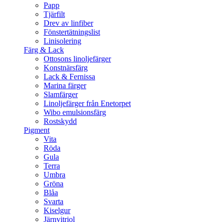
Papp
Tjärfilt
Drev av linfiber
Fönstertätningslist
Linisolering
Färg & Lack
Ottosons linoljefärger
Konstnärsfärg
Lack & Fernissa
Marina färger
Slamfärger
Linoljefärger från Enetorpet
Wibo emulsionsfärg
Rostskydd
Pigment
Vita
Röda
Gula
Terra
Umbra
Gröna
Blåa
Svarta
Kiselgur
Järnvitriol