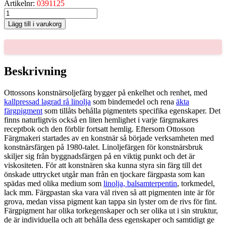
Artikelnr:
0391125
MONASTRALGRÖNT
TUBFÄRG,
Lägg till i varukorg
250-
ML
mängd
Beskrivning
Ottossons konstnärsoljefärg bygger på enkelhet och renhet, med
kallpressad lagrad rå linolja
som bindemedel och rena
äkta
färgpigment
som tillåts behålla pigmentets specifika egenskaper. Det
finns naturligtvis också en liten hemlighet i varje färgmakares
receptbok och den förblir fortsatt hemlig. Eftersom Ottosson
Färgmakeri startades av en konstnär så började verksamheten med
konstnärsfärgen på 1980-talet. Linoljefärgen för konstnärsbruk
skiljer sig från byggnadsfärgen på en viktig punkt och det är
viskositeten. För att konstnären ska kunna styra sin färg till det
önskade uttrycket utgår man från en tjockare färgpasta som kan
spädas med olika medium som
linolja, balsamterpentin
, torkmedel,
lack mm. Färgpastan ska vara väl riven så att pigmenten inte är för
grova, medan vissa pigment kan tappa sin lyster om de rivs för fint.
Färgpigment har olika torkegenskaper och ser olika ut i sin struktur,
de är individuella och att behålla dess egenskaper och samtidigt ge