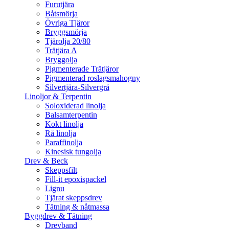
Furutjära
Båtsmörja
Övriga Tjäror
Bryggsmörja
Tjärolja 20/80
Trätjära A
Bryggolja
Pigmenterade Trätjäror
Pigmenterad roslagsmahogny
Silvertjära-Silvergrå
Linoljor & Terpentin
Soloxiderad linolja
Balsamterpentin
Kokt linolja
Rå linolja
Paraffinolja
Kinesisk tungolja
Drev & Beck
Skeppsfilt
Fill-it epoxispackel
Lignu
Tjärat skeppsdrev
Tätning & nåtmassa
Byggdrev & Tätning
Drevband