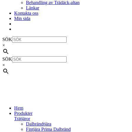
Behandling av Trädäck-altan
Länkar
Kontakta oss
Min sida
SÖK
×
SÖK
×
Hem
Produkter
Trätjäror
Dalbrändtjära
Fintjära Prima Dalbränd