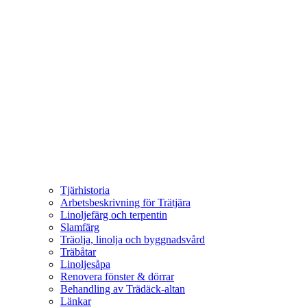
Tjärhistoria
Arbetsbeskrivning för Trätjära
Linoljefärg och terpentin
Slamfärg
Träolja, linolja och byggnadsvård
Träbåtar
Linoljesåpa
Renovera fönster & dörrar
Behandling av Trädäck-altan
Länkar