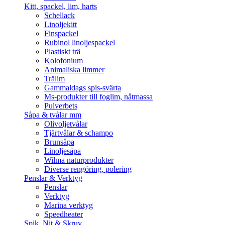
Kitt, spackel, lim, harts
Schellack
Linoljekitt
Finspackel
Rubinol linoljespackel
Plastiskt trä
Kolofonium
Animaliska limmer
Trälim
Gammaldags spis-svärta
Ms-produkter till foglim, nåtmassa
Pulverbets
Såpa & tvålar mm
Olivoljetvålar
Tjärtvålar & schampo
Brunsåpa
Linoljesåpa
Wilma naturprodukter
Diverse rengöring, polering
Penslar & Verktyg
Penslar
Verktyg
Marina verktyg
Speedheater
Spik, Nit & Skruv