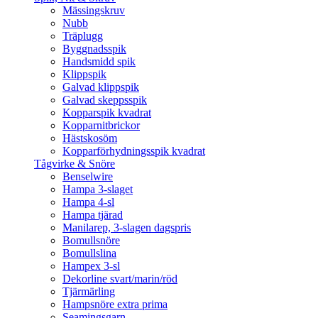
Mässingskruv
Nubb
Träplugg
Byggnadsspik
Handsmidd spik
Klippspik
Galvad klippspik
Galvad skeppsspik
Kopparspik kvadrat
Kopparnitbrickor
Hästskosöm
Kopparförhydningsspik kvadrat
Tågvirke & Snöre
Benselwire
Hampa 3-slaget
Hampa 4-sl
Hampa tjärad
Manilarep, 3-slagen dagspris
Bomullsnöre
Bomullslina
Hampex 3-sl
Dekorline svart/marin/röd
Tjärmärling
Hampsnöre extra prima
Seamingsgarn