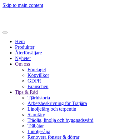
Skip to main content
Hem
Produkter
Återförsäljare
Nyheter
Om oss
Företaget
Köpvillkor
GDPR
Branschen
Tips & Råd
Tjärhistoria
Arbetsbeskrivning för Trätjära
Linoljefärg och terpentin
Slamfärg
Träolja, linolja och byggnadsvård
Träbåtar
Linoljesåpa
Renovera fönster & dörrar