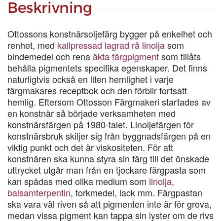
Beskrivning
Ottossons konstnärsoljefärg bygger på enkelhet och
renhet, med
kallpressad lagrad rå linolja
som
bindemedel och rena
äkta färgpigment
som tillåts
behålla pigmentets specifika egenskaper. Det finns
naturligtvis också en liten hemlighet i varje
färgmakares receptbok och den förblir fortsatt
hemlig. Eftersom Ottosson Färgmakeri startades av
en konstnär så började verksamheten med
konstnärsfärgen på 1980-talet. Linoljefärgen för
konstnärsbruk skiljer sig från byggnadsfärgen på en
viktig punkt och det är viskositeten. För att
konstnären ska kunna styra sin färg till det önskade
uttrycket utgår man från en tjockare färgpasta som
kan spädas med olika medium som
linolja,
balsamterpentin
, torkmedel, lack mm. Färgpastan
ska vara väl riven så att pigmenten inte är för grova,
medan vissa pigment kan tappa sin lyster om de rivs