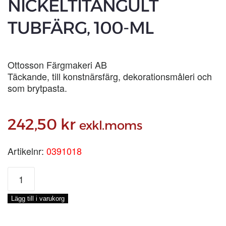
NICKELTITANGULT
TUBFÄRG, 100-ML
Ottosson Färgmakeri AB
Täckande, till konstnärsfärg, dekorationsmåleri och
som brytpasta.
242,50
kr
exkl.moms
Artikelnr:
0391018
NICKELTITANGULT
TUBFÄRG,
100-
Lägg till i varukorg
ML
mängd