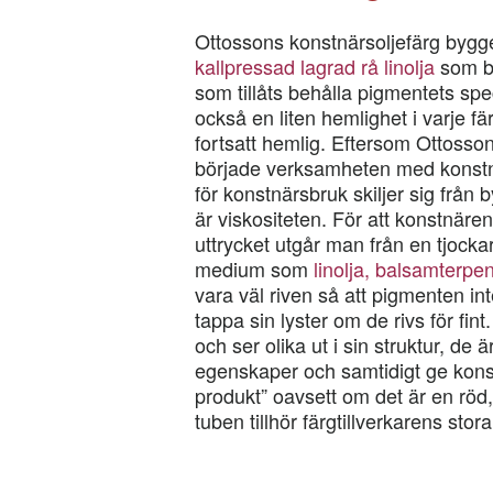
Ottossons konstnärsoljefärg bygg
kallpressad lagrad rå linolja
som b
som tillåts behålla pigmentets spec
också en liten hemlighet i varje f
fortsatt hemlig. Eftersom Ottosso
började verksamheten med konstnä
för konstnärsbruk skiljer sig från
är viskositeten. För att konstnären
uttrycket utgår man från en tjock
medium som
linolja, balsamterpen
vara väl riven så att pigmenten in
tappa sin lyster om de rivs för fi
och ser olika ut i sin struktur, de 
egenskaper och samtidigt ge kons
produkt” oavsett om det är en röd,
tuben tillhör färgtillverkarens stor