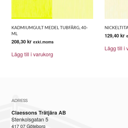
KADMIUMGULT MEDEL TUBFÄRG, 40-
NICKELTIT
ML
129,40
kr
208,30
kr
exkl.moms
Lägg till i
Lägg till i varukorg
ADRESS
Claessons Trätjära AB
Stenkolsgatan 5
417 07 Göteborg