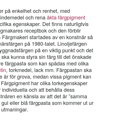
er på enkelhet och renhet, med
indemedel och rena
äkta färgpigment
ifika egenskaper. Det finns naturligtvis
ärgmakares receptbok och den förblir
n Färgmakeri startades av en konstnär så
rsfärgen på 1980-talet. Linoljefärgen
 byggnadsfärgen på en viktig punkt och det
 ska kunna styra sin färg till det önskade
are färgpasta som kan spädas med olika
tin
, torkmedel, lack mm. Färgpastan ska
te är för grova, medan vissa pigment kan
nt. Färgpigment har olika torkegenskaper
är individuella och att behålla dess
tnären en känsla av att det är ”samma
 gul eller blå färgpasta som kommer ut ur
a utmaningar.