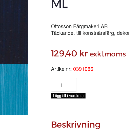
ML
Ottosson Färgmakeri AB
Täckande, till konstnärsfärg, dek
129,40
kr
exkl.moms
Artikelnr:
0391086
PARISERBLÅTT
TUBFÄRG,
100-
Lägg till i varukorg
ML
mängd
Beskrivning