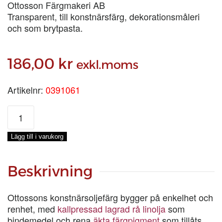
Ottosson Färgmakeri AB
Transparent, till konstnärsfärg, dekorationsmåleri
och som brytpasta.
186,00
kr
exkl.moms
Artikelnr:
0391061
ULTRAMARINROSA
TUBFÄRG,
100-
Lägg till i varukorg
ML
mängd
Beskrivning
Ottossons konstnärsoljefärg bygger på enkelhet och
renhet, med
kallpressad lagrad rå linolja
som
bindemedel och rena
äkta färgpigment
som tillåts