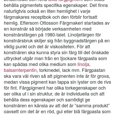
behålla pigmentets specifika egenskaper. Det finns
naturligtvis också en liten hemlighet i varje
färgmakares receptbok och den förblir fortsatt
hemlig. Eftersom Ottosson Färgmakeri startades av
en konstnär så började verksamheten med
konstnärsfärgen på 1980-talet. Linoljefärgen för
konstnärsbruk skiljer sig från byggnadsfärgen på en
viktig punkt och det är viskositeten. För att
konstnären ska kunna styra sin färg till det önskade
uttrycket utgår man från en tjockare färgpasta som
kan spädas med olika medium som
linolja,
balsamterpentin
, torkmedel, lack mm. Färgpastan
ska vara väl riven så att pigmenten inte är för grova,
medan vissa pigment kan tappa sin lyster om de rivs
för fint. Färgpigment har olika torkegenskaper och
ser olika ut i sin struktur, de är individuella och att
behålla dess egenskaper och samtidigt ge
konstnären en känsla av att det är ”samma produkt”
oavsett om det är en röd, gul eller blå färgpasta som