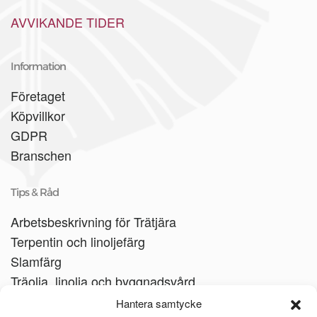
AVVIKANDE TIDER
Information
Företaget
Köpvillkor
GDPR
Branschen
Tips & Råd
Arbetsbeskrivning för Trätjära
Terpentin och linoljefärg
Slamfärg
Träolja, linolja och byggnadsvård
Träbåtar
Hantera samtycke