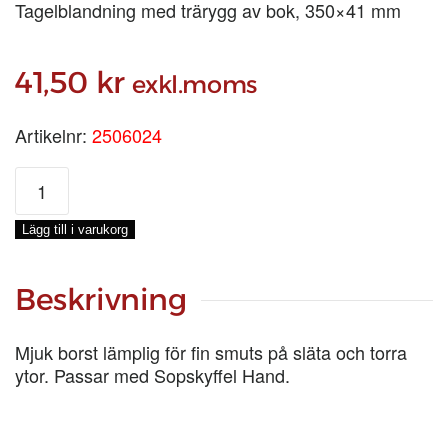
Tagelblandning med trärygg av bok, 350×41 mm
41,50
kr
exkl.moms
Artikelnr:
2506024
HANDDAMMBORSTE,
TAGELBLANDNING
mängd
Lägg till i varukorg
Beskrivning
Mjuk borst lämplig för fin smuts på släta och torra
ytor. Passar med Sopskyffel Hand.