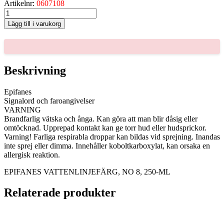
Artikelnr:
0607108
EPIFANES
VATTENLINJEFÄRG,
Lägg till i varukorg
NO
8,
250-
ML
mängd
Beskrivning
Epifanes
Signalord och faroangivelser
VARNING
Brandfarlig vätska och ånga. Kan göra att man blir dåsig eller
omtöcknad. Upprepad kontakt kan ge torr hud eller hudsprickor.
Varning! Farliga respirabla droppar kan bildas vid sprejning. Inandas
inte sprej eller dimma. Innehåller koboltkarboxylat, kan orsaka en
allergisk reaktion.
EPIFANES VATTENLINJEFÄRG, NO 8, 250-ML
Relaterade produkter