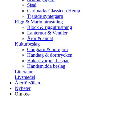
Sisal
Carlmarks Classtech Hemp
Tjärade syntetgarn
Rigg & Marin utrustning
Block & riggutrustning
Lanternor & Ventiler
Åror & annat
Kulturbeslag
Gångjärn & hörnjärn
Handtag & dörrtrycken
Hakar, varpor, haspar
Handsmidda beslag
Litteratur
Livsmedel
Återförsäljare
Nyheter
Om oss