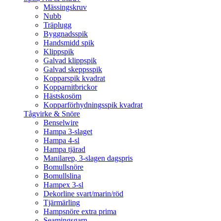
Mässingskruv
Nubb
Träplugg
Byggnadsspik
Handsmidd spik
Klippspik
Galvad klippspik
Galvad skeppsspik
Kopparspik kvadrat
Kopparnitbrickor
Hästskosöm
Kopparförhydningsspik kvadrat
Tågvirke & Snöre
Benselwire
Hampa 3-slaget
Hampa 4-sl
Hampa tjärad
Manilarep, 3-slagen dagspris
Bomullsnöre
Bomullslina
Hampex 3-sl
Dekorline svart/marin/röd
Tjärmärling
Hampsnöre extra prima
Seamingsgarn