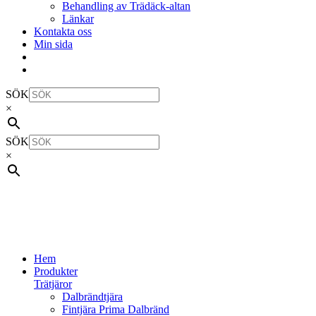
Behandling av Trädäck-altan
Länkar
Kontakta oss
Min sida
SÖK
×
SÖK
×
Hem
Produkter
Trätjäror
Dalbrändtjära
Fintjära Prima Dalbränd