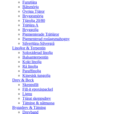
Furutjära
Båtsmörja
Övriga Tjäror
Bryggsmörja
Tjärolja 20/80
Trätjära A
Bryggolja
Pigmenterade Trätjäror
Pigmenterad roslagsmahogny
Silvertjära-Silvergrå
Linoljor & Terpentin
Soloxiderad linolja
Balsamterpentin
Kokt linolja
Rå linolja
Paraffinolja
Kinesisk tungolja
Drev & Beck
Skeppsfilt
Fill-it epoxispackel
Lignu
Tjärat skeppsdrev
Tätning & nåtmassa
Byggdrev & Tätning
Drevband