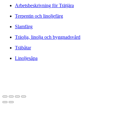
Arbetsbeskrivning för Trätjära
Terpentin och linoljefärg
Slamfärg
Träolja, linolja och byggnadsvård
Träbåtar
Linoljesåpa