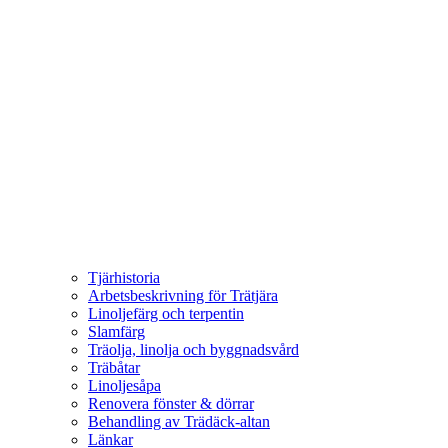
Tjärhistoria
Arbetsbeskrivning för Trätjära
Linoljefärg och terpentin
Slamfärg
Träolja, linolja och byggnadsvård
Träbåtar
Linoljesåpa
Renovera fönster & dörrar
Behandling av Trädäck-altan
Länkar