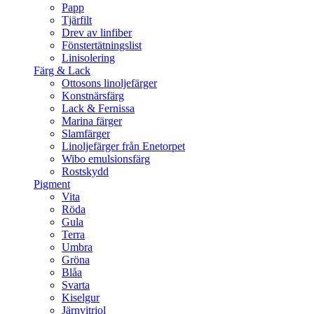
Papp
Tjärfilt
Drev av linfiber
Fönstertätningslist
Linisolering
Färg & Lack
Ottosons linoljefärger
Konstnärsfärg
Lack & Fernissa
Marina färger
Slamfärger
Linoljefärger från Enetorpet
Wibo emulsionsfärg
Rostskydd
Pigment
Vita
Röda
Gula
Terra
Umbra
Gröna
Blåa
Svarta
Kiselgur
Järnvitriol