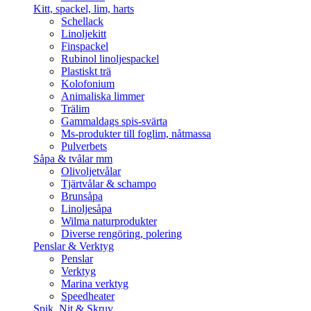
Kitt, spackel, lim, harts
Schellack
Linoljekitt
Finspackel
Rubinol linoljespackel
Plastiskt trä
Kolofonium
Animaliska limmer
Trälim
Gammaldags spis-svärta
Ms-produkter till foglim, nåtmassa
Pulverbets
Såpa & tvålar mm
Olivoljetvålar
Tjärtvålar & schampo
Brunsåpa
Linoljesåpa
Wilma naturprodukter
Diverse rengöring, polering
Penslar & Verktyg
Penslar
Verktyg
Marina verktyg
Speedheater
Spik, Nit & Skruv