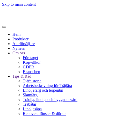
Skip to main content
Hem
Produkter
Återförsäljare
Nyheter
Om oss
Företaget
Köpvillkor
GDPR
Branschen
Tips & Råd
Tjärhistoria
Arbetsbeskrivning för Trätjära
Linoljefärg och terpentin
Slamfärg
Träolja, linolja och byggnadsvård
Träbåtar
Linoljesåpa
Renovera fönster & dörrar