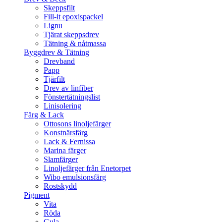
Skeppsfilt
Fill-it epoxispackel
Lignu
Tjärat skeppsdrev
Tätning & nåtmassa
Byggdrev & Tätning
Drevband
Papp
Tjärfilt
Drev av linfiber
Fönstertätningslist
Linisolering
Färg & Lack
Ottosons linoljefärger
Konstnärsfärg
Lack & Fernissa
Marina färger
Slamfärger
Linoljefärger från Enetorpet
Wibo emulsionsfärg
Rostskydd
Pigment
Vita
Röda
Gula