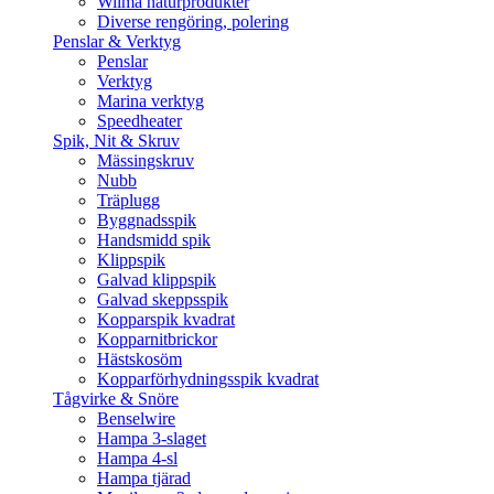
Wilma naturprodukter
Diverse rengöring, polering
Penslar & Verktyg
Penslar
Verktyg
Marina verktyg
Speedheater
Spik, Nit & Skruv
Mässingskruv
Nubb
Träplugg
Byggnadsspik
Handsmidd spik
Klippspik
Galvad klippspik
Galvad skeppsspik
Kopparspik kvadrat
Kopparnitbrickor
Hästskosöm
Kopparförhydningsspik kvadrat
Tågvirke & Snöre
Benselwire
Hampa 3-slaget
Hampa 4-sl
Hampa tjärad