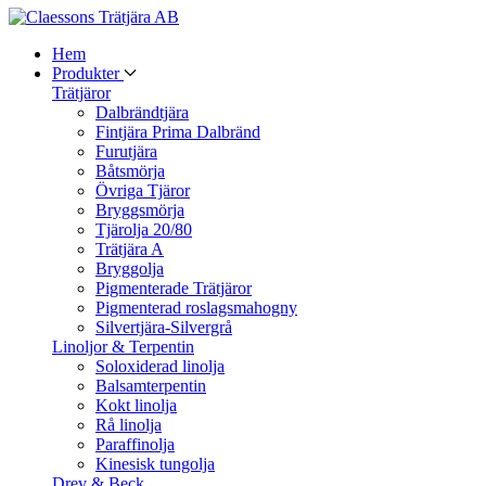
Hem
Produkter
Trätjäror
Dalbrändtjära
Fintjära Prima Dalbränd
Furutjära
Båtsmörja
Övriga Tjäror
Bryggsmörja
Tjärolja 20/80
Trätjära A
Bryggolja
Pigmenterade Trätjäror
Pigmenterad roslagsmahogny
Silvertjära-Silvergrå
Linoljor & Terpentin
Soloxiderad linolja
Balsamterpentin
Kokt linolja
Rå linolja
Paraffinolja
Kinesisk tungolja
Drev & Beck