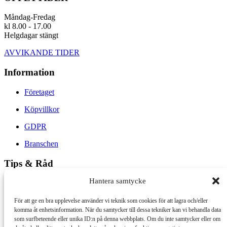
Måndag-Fredag
kl 8.00 - 17.00
Helgdagar stängt
AVVIKANDE TIDER
Information
Företaget
Köpvillkor
GDPR
Branschen
Tips & Råd
Hantera samtycke
Arbetsbeskrivning för Trätjära
Terpentin och linoljefärg
För att ge en bra upplevelse använder vi teknik som cookies för att lagra och/eller
komma åt enhetsinformation. När du samtycker till dessa tekniker kan vi behandla data
Slamfärg
som surfbeteende eller unika ID:n på denna webbplats. Om du inte samtycker eller om