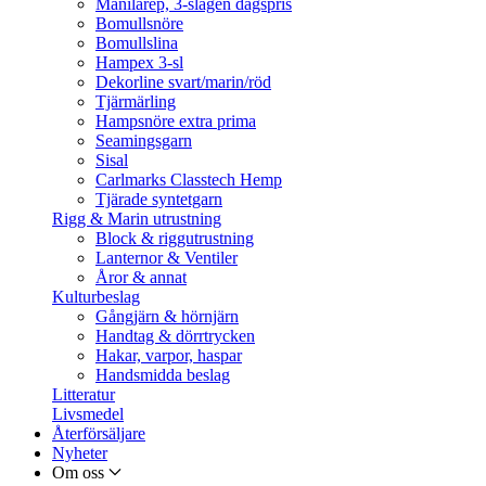
Manilarep, 3-slagen dagspris
Bomullsnöre
Bomullslina
Hampex 3-sl
Dekorline svart/marin/röd
Tjärmärling
Hampsnöre extra prima
Seamingsgarn
Sisal
Carlmarks Classtech Hemp
Tjärade syntetgarn
Rigg & Marin utrustning
Block & riggutrustning
Lanternor & Ventiler
Åror & annat
Kulturbeslag
Gångjärn & hörnjärn
Handtag & dörrtrycken
Hakar, varpor, haspar
Handsmidda beslag
Litteratur
Livsmedel
Återförsäljare
Nyheter
Om oss