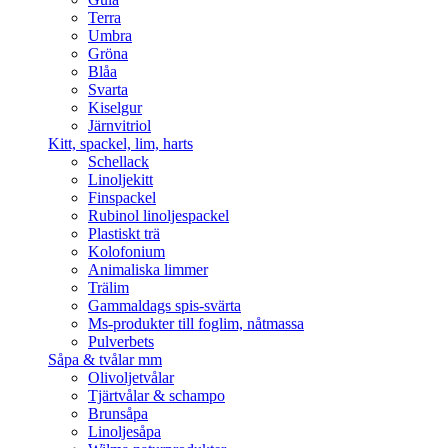
Terra
Umbra
Gröna
Blåa
Svarta
Kiselgur
Järnvitriol
Kitt, spackel, lim, harts
Schellack
Linoljekitt
Finspackel
Rubinol linoljespackel
Plastiskt trä
Kolofonium
Animaliska limmer
Trälim
Gammaldags spis-svärta
Ms-produkter till foglim, nåtmassa
Pulverbets
Såpa & tvålar mm
Olivoljetvålar
Tjärtvålar & schampo
Brunsåpa
Linoljesåpa