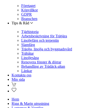
Företaget
Köpvillkor
GDPR
Branschen
Tips & Råd
Tjärhistoria
Arbetsbeskrivning för Trätjära
Linoljefärg och terpentin
Slamfärg
Träolja, linolja och byggnadsvård
Träbåtar
Linoljesåpa
Renovera fönster & dörrar
Behandling av Trädäck-altan
Länkar
Kontakta oss
Min sida
Hem
Rigg & Marin utrustning
Lanternor & Ventiler