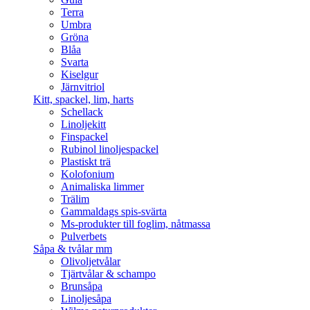
Terra
Umbra
Gröna
Blåa
Svarta
Kiselgur
Järnvitriol
Kitt, spackel, lim, harts
Schellack
Linoljekitt
Finspackel
Rubinol linoljespackel
Plastiskt trä
Kolofonium
Animaliska limmer
Trälim
Gammaldags spis-svärta
Ms-produkter till foglim, nåtmassa
Pulverbets
Såpa & tvålar mm
Olivoljetvålar
Tjärtvålar & schampo
Brunsåpa
Linoljesåpa