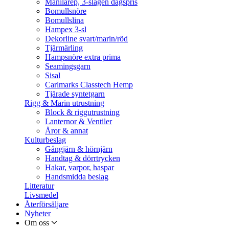
Manilarep, 3-slagen dagspris
Bomullsnöre
Bomullslina
Hampex 3-sl
Dekorline svart/marin/röd
Tjärmärling
Hampsnöre extra prima
Seamingsgarn
Sisal
Carlmarks Classtech Hemp
Tjärade syntetgarn
Rigg & Marin utrustning
Block & riggutrustning
Lanternor & Ventiler
Åror & annat
Kulturbeslag
Gångjärn & hörnjärn
Handtag & dörrtrycken
Hakar, varpor, haspar
Handsmidda beslag
Litteratur
Livsmedel
Återförsäljare
Nyheter
Om oss