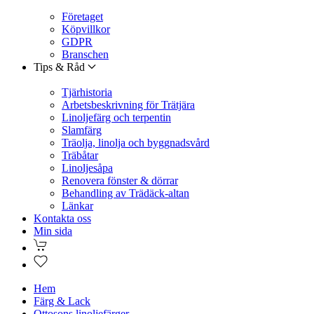
Företaget
Köpvillkor
GDPR
Branschen
Tips & Råd
Tjärhistoria
Arbetsbeskrivning för Trätjära
Linoljefärg och terpentin
Slamfärg
Träolja, linolja och byggnadsvård
Träbåtar
Linoljesåpa
Renovera fönster & dörrar
Behandling av Trädäck-altan
Länkar
Kontakta oss
Min sida
Hem
Färg & Lack
Ottosons linoljefärger