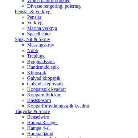
Wilma naturprodukter
Diverse rengöring, polering
Penslar & Verktyg
Penslar
Verktyg
Marina verktyg
Speedheater
Spik, Nit & Skruv
Mässingskruv
Nubb
Träplugg
Byggnadsspik
Handsmidd spik
Klippspik
Galvad klippspik
Galvad skeppsspik
Kopparspik kvadrat
Kopparnitbrickor
Hästskosöm
Kopparförhydningsspik kvadrat
Tågvirke & Snöre
Benselwire
Hampa 3-slaget
Hampa 4-sl
Hampa tjärad