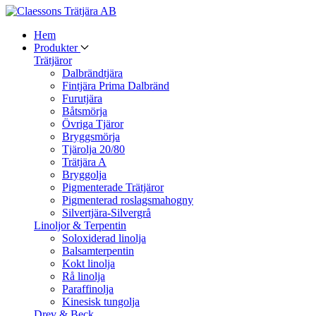
Hem
Produkter
Trätjäror
Dalbrändtjära
Fintjära Prima Dalbränd
Furutjära
Båtsmörja
Övriga Tjäror
Bryggsmörja
Tjärolja 20/80
Trätjära A
Bryggolja
Pigmenterade Trätjäror
Pigmenterad roslagsmahogny
Silvertjära-Silvergrå
Linoljor & Terpentin
Soloxiderad linolja
Balsamterpentin
Kokt linolja
Rå linolja
Paraffinolja
Kinesisk tungolja
Drev & Beck