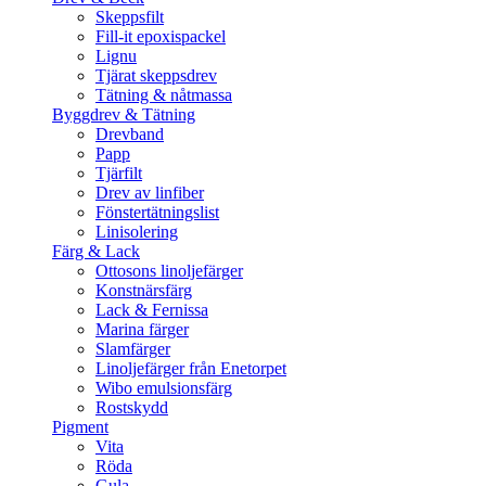
Skeppsfilt
Fill-it epoxispackel
Lignu
Tjärat skeppsdrev
Tätning & nåtmassa
Byggdrev & Tätning
Drevband
Papp
Tjärfilt
Drev av linfiber
Fönstertätningslist
Linisolering
Färg & Lack
Ottosons linoljefärger
Konstnärsfärg
Lack & Fernissa
Marina färger
Slamfärger
Linoljefärger från Enetorpet
Wibo emulsionsfärg
Rostskydd
Pigment
Vita
Röda
Gula