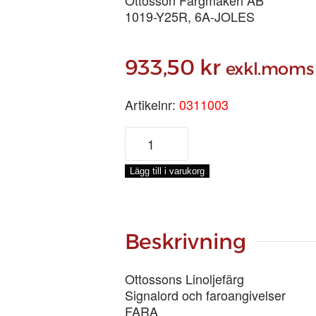
1019-Y25R, 6A-JOLES
933,50
kr
exkl.moms
Artikelnr:
0311003
LINOLJEFÄRG
LJUSGUL,
3-
Lägg till i varukorg
LIT
mängd
Beskrivning
Ottossons Linoljefärg
Signalord och faroangivelser
FARA