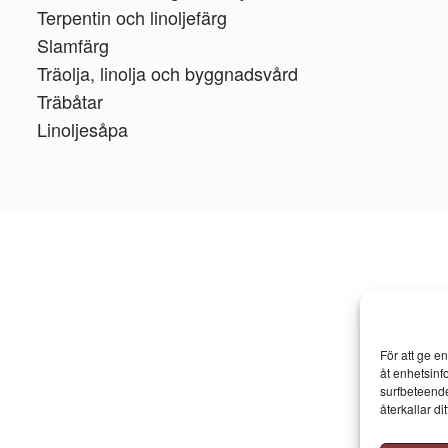
Terpentin och linoljefärg
Slamfärg
Träolja, linolja och byggnadsvård
Träbåtar
Linoljesåpa
För att ge e
åt enhetsinf
surfbeteende
återkallar d