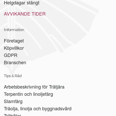
Helgdagar stängt
AVVIKANDE TIDER
Information
Företaget
Köpvillkor
GDPR
Branschen
Tips & Råd
Arbetsbeskrivning för Trätjära
Terpentin och linoljefärg
Slamfärg
Träolja, linolja och byggnadsvård
Träbåtar