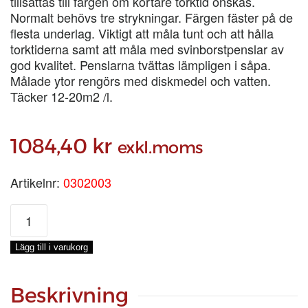
tillsättas till färgen om kortare torktid önskas.
Normalt behövs tre strykningar. Färgen fäster på de
flesta underlag. Viktigt att måla tunt och att hålla
torktiderna samt att måla med svinborstpenslar av
god kvalitet. Penslarna tvättas lämpligen i såpa.
Målade ytor rengörs med diskmedel och vatten.
Täcker 12-20m2 /l.
1084,40
kr
exkl.moms
Artikelnr:
0302003
LINOLJEFÄRG
ZINKVITT,
3-
Lägg till i varukorg
LIT
mängd
Beskrivning