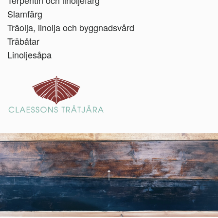
Terpentin och linoljefärg
Slamfärg
Träolja, linolja och byggnadsvård
Träbåtar
Linoljesåpa