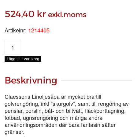
524,40
kr
exkl.moms
Artikelnr:
1214405
LINOLJESÅPA,
5-
LIT
Lägg till i varukorg
mängd
Beskrivning
Claessons Linoljesåpa är mycket bra till
golvrengöring, inkl ”skurgolv”, samt till rengöring av
penslar, porslin, båt- och biltvätt, fläckborttagning,
fotbad, ugnsrengöring och många andra
användningsområden där bara fantasin sätter
gränser.