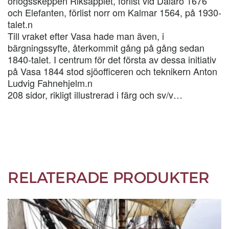
örlogsskeppen Riksäpplet, förlist vid Dalarö 1676
och Elefanten, förlist norr om Kalmar 1564, på 1930-
talet.n
Till vraket efter Vasa hade man även, i
bärgningssyfte, återkommit gång på gång sedan
1840-talet. I centrum för det första av dessa initiativ
på Vasa 1844 stod sjöofficeren och teknikern Anton
Ludvig Fahnehjelm.n
208 sidor, rikligt illustrerad i färg och sv/v…
RELATERADE PRODUKTER