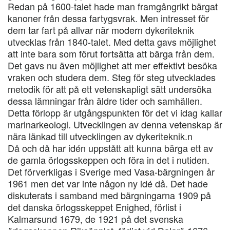
Redan på 1600-talet hade man framgångrikt bärgat
kanoner från dessa fartygsvrak. Men intresset för
dem tar fart på allvar när modern dykeriteknik
utvecklas från 1840-talet. Med detta gavs möjlighet
att inte bara som förut fortsätta att bärga från dem.
Det gavs nu även möjlighet att mer effektivt besöka
vraken och studera dem. Steg för steg utvecklades
metodik för att på ett vetenskapligt sätt undersöka
dessa lämningar från äldre tider och samhällen.
Detta förlopp är utgångspunkten för det vi idag kallar
marinarkeologi. Utvecklingen av denna vetenskap är
nära länkad till utvecklingen av dykeriteknik.n
Då och då har idén uppstått att kunna bärga ett av
de gamla örlogsskeppen och föra in det i nutiden.
Det förverkligas i Sverige med Vasa-bärgningen år
1961 men det var inte någon ny idé då. Det hade
diskuterats i samband med bärgningarna 1909 på
det danska örlogsskeppet Enighed, förlist i
Kalmarsund 1679, de 1921 på det svenska