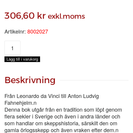
306,60
kr
exkl.moms
Artikelnr:
8002027
OM
DYKERIETS
HISTORIA
Lägg till i varukorg
mängd
Beskrivning
Från Leonardo da Vinci till Anton Ludvig
Fahnehjelm.n
Denna bok utgår från en tradition som löpt genom
flera sekler i Sverige och även i andra länder och
som handlar om skeppshistoria, särskilt den om
gamla örlogsskepp och även vraken efter dem.n