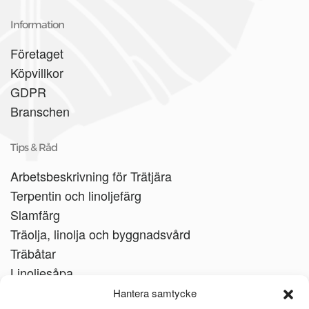
Information
Företaget
Köpvillkor
GDPR
Branschen
Tips & Råd
Arbetsbeskrivning för Trätjära
Terpentin och linoljefärg
Slamfärg
Träolja, linolja och byggnadsvård
Träbåtar
Linoljesåpa
Hantera samtycke