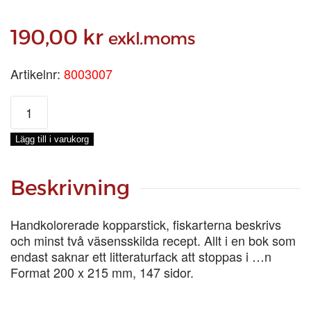
190,00
kr
exkl.moms
Artikelnr:
8003007
TIO
FISKAR
mängd
Lägg till i varukorg
Beskrivning
Handkolorerade kopparstick, fiskarterna beskrivs
och minst två väsensskilda recept. Allt i en bok som
endast saknar ett litteraturfack att stoppas i …n
Format 200 x 215 mm, 147 sidor.