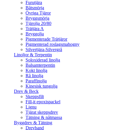
Furutjära
Båtsmörja
Övriga Tjäror
Bryggsmörja
Tjärolja 20/80
Trätjära A
Bryggolja
Pigmenterade Trätjäror
Pigmenterad roslagsmahogny
Silvertjära-Silvergrå
Linoljor & Terpentin
Soloxiderad linolja
Balsamterpentin
Kokt linolja
Rå linolja
Paraffinolja
Kinesisk tungolja
Drev & Beck
Skeppsfilt
Fill-it epoxispackel
Lignu
Tjärat skeppsdrev
Tätning & nåtmassa
Byggdrev & Tätning
Drevband