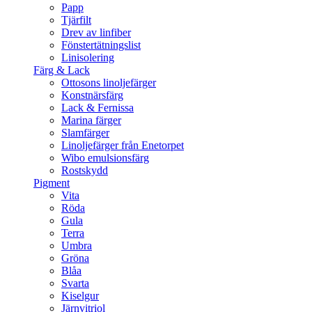
Papp
Tjärfilt
Drev av linfiber
Fönstertätningslist
Linisolering
Färg & Lack
Ottosons linoljefärger
Konstnärsfärg
Lack & Fernissa
Marina färger
Slamfärger
Linoljefärger från Enetorpet
Wibo emulsionsfärg
Rostskydd
Pigment
Vita
Röda
Gula
Terra
Umbra
Gröna
Blåa
Svarta
Kiselgur
Järnvitriol