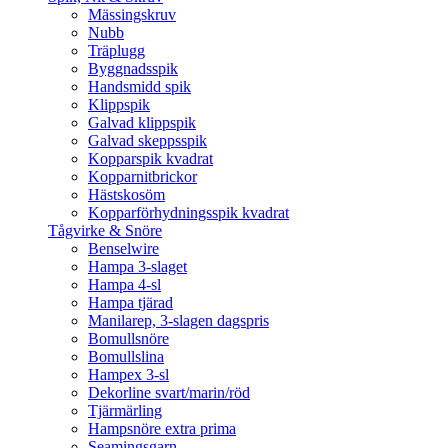
Mässingskruv
Nubb
Träplugg
Byggnadsspik
Handsmidd spik
Klippspik
Galvad klippspik
Galvad skeppsspik
Kopparspik kvadrat
Kopparnitbrickor
Hästskosöm
Kopparförhydningsspik kvadrat
Tågvirke & Snöre
Benselwire
Hampa 3-slaget
Hampa 4-sl
Hampa tjärad
Manilarep, 3-slagen dagspris
Bomullsnöre
Bomullslina
Hampex 3-sl
Dekorline svart/marin/röd
Tjärmärling
Hampsnöre extra prima
Seamingsgarn