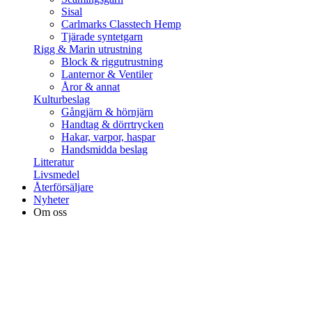
Sisal
Carlmarks Classtech Hemp
Tjärade syntetgarn
Rigg & Marin utrustning
Block & riggutrustning
Lanternor & Ventiler
Åror & annat
Kulturbeslag
Gångjärn & hörnjärn
Handtag & dörrtrycken
Hakar, varpor, haspar
Handsmidda beslag
Litteratur
Livsmedel
Återförsäljare
Nyheter
Om oss