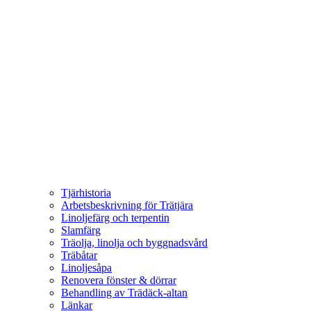
Tjärhistoria
Arbetsbeskrivning för Trätjära
Linoljefärg och terpentin
Slamfärg
Träolja, linolja och byggnadsvård
Träbåtar
Linoljesåpa
Renovera fönster & dörrar
Behandling av Trädäck-altan
Länkar