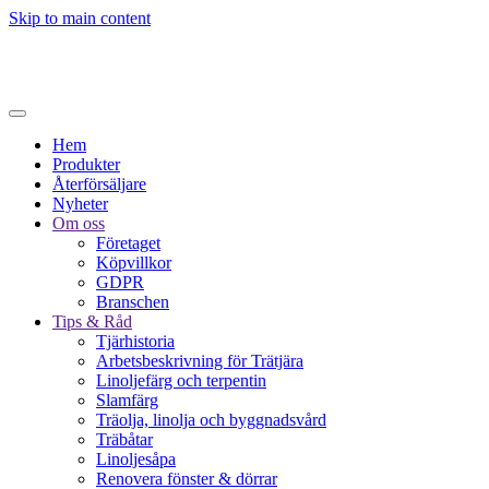
Skip to main content
Hem
Produkter
Återförsäljare
Nyheter
Om oss
Företaget
Köpvillkor
GDPR
Branschen
Tips & Råd
Tjärhistoria
Arbetsbeskrivning för Trätjära
Linoljefärg och terpentin
Slamfärg
Träolja, linolja och byggnadsvård
Träbåtar
Linoljesåpa
Renovera fönster & dörrar