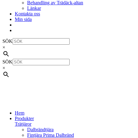
Behandling av Trädäck-altan
Länkar
Kontakta oss
Min sida
SÖK
×
SÖK
×
Hem
Produkter
Trätjäror
Dalbrändtjära
Fintjära Prima Dalbränd