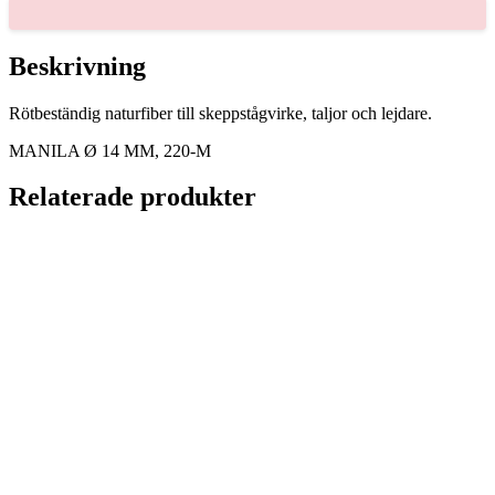
220-
M
mängd
Beskrivning
Rötbeständig naturfiber till skeppstågvirke, taljor och lejdare.
MANILA Ø 14 MM, 220-M
Relaterade produkter