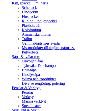
Kitt, spackel, lim, harts
Schellack
Linoljekitt
Finspackel
Rubinol linoljespackel
Plastiskt trä
Kolofonium
Animaliska limmer
Trälim
Gammaldags spis-svärta
Ms-produkter till foglim, nåtmassa
Pulverbets
Såpa & tvålar mm
Olivoljetvålar
Tjärtvålar & schampo
Brunsåpa
Linoljesåpa
Wilma naturprodukter
Diverse rengöring, polering
Penslar & Verktyg
Penslar
Verktyg
Marina verktyg
Speedheater
Spik, Nit & Skruv