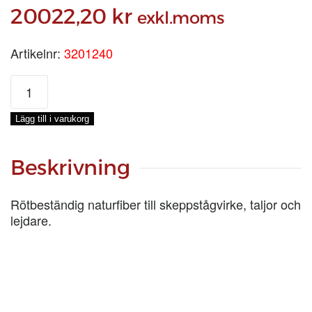
20022,20
kr
exkl.moms
Artikelnr:
3201240
MANILA
Ø
24
Lägg till i varukorg
MM,
220-
M
Beskrivning
mängd
Rötbeständig naturfiber till skeppstågvirke, taljor och
lejdare.