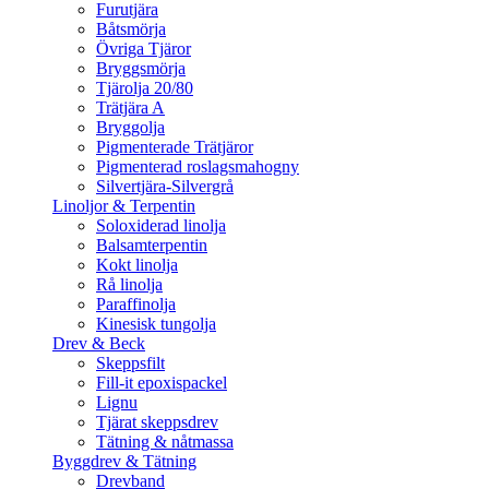
Furutjära
Båtsmörja
Övriga Tjäror
Bryggsmörja
Tjärolja 20/80
Trätjära A
Bryggolja
Pigmenterade Trätjäror
Pigmenterad roslagsmahogny
Silvertjära-Silvergrå
Linoljor & Terpentin
Soloxiderad linolja
Balsamterpentin
Kokt linolja
Rå linolja
Paraffinolja
Kinesisk tungolja
Drev & Beck
Skeppsfilt
Fill-it epoxispackel
Lignu
Tjärat skeppsdrev
Tätning & nåtmassa
Byggdrev & Tätning
Drevband