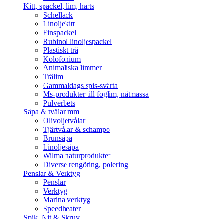
Kitt, spackel, lim, harts
Schellack
Linoljekitt
Finspackel
Rubinol linoljespackel
Plastiskt trä
Kolofonium
Animaliska limmer
Trälim
Gammaldags spis-svärta
Ms-produkter till foglim, nåtmassa
Pulverbets
Såpa & tvålar mm
Olivoljetvålar
Tjärtvålar & schampo
Brunsåpa
Linoljesåpa
Wilma naturprodukter
Diverse rengöring, polering
Penslar & Verktyg
Penslar
Verktyg
Marina verktyg
Speedheater
Spik, Nit & Skruv