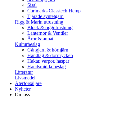
Sisal
Carlmarks Classtech Hemp
Tjärade syntetgarn
Rigg & Marin utrustning
Block & riggutrustning
Lanternor & Ventiler
Åror & annat
Kulturbeslag
Gångjärn & hörnjärn
Handtag & dörrtrycken
Hakar, varpor, haspar
Handsmidda beslag
Litteratur
Livsmedel
Återförsäljare
Nyheter
Om oss