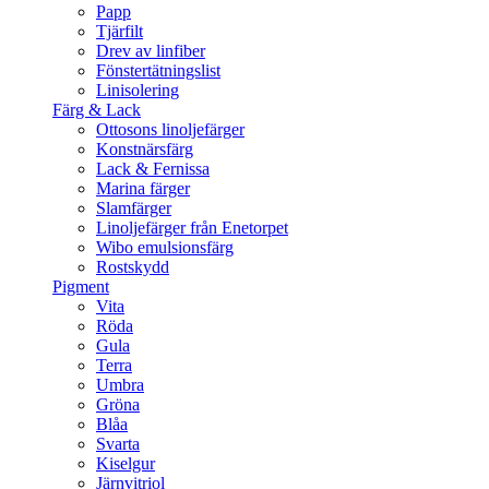
Papp
Tjärfilt
Drev av linfiber
Fönstertätningslist
Linisolering
Färg & Lack
Ottosons linoljefärger
Konstnärsfärg
Lack & Fernissa
Marina färger
Slamfärger
Linoljefärger från Enetorpet
Wibo emulsionsfärg
Rostskydd
Pigment
Vita
Röda
Gula
Terra
Umbra
Gröna
Blåa
Svarta
Kiselgur
Järnvitriol