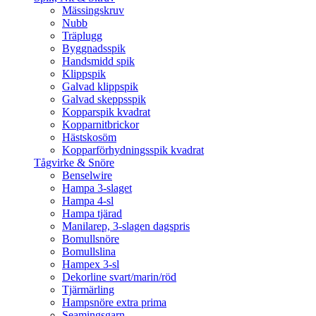
Mässingskruv
Nubb
Träplugg
Byggnadsspik
Handsmidd spik
Klippspik
Galvad klippspik
Galvad skeppsspik
Kopparspik kvadrat
Kopparnitbrickor
Hästskosöm
Kopparförhydningsspik kvadrat
Tågvirke & Snöre
Benselwire
Hampa 3-slaget
Hampa 4-sl
Hampa tjärad
Manilarep, 3-slagen dagspris
Bomullsnöre
Bomullslina
Hampex 3-sl
Dekorline svart/marin/röd
Tjärmärling
Hampsnöre extra prima
Seamingsgarn