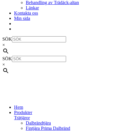
Behandling av Trädäck-altan
Länkar
Kontakta oss
Min sida
SÖK
×
SÖK
×
Hem
Produkter
Trätjäror
Dalbrändtjära
Fintjära Prima Dalbränd