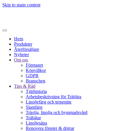
Skip to main content
Hem
Produkter
Återförsäljare
Nyheter
Om oss
Företaget
Köpvillkor
GDPR
Branschen
Tips & Råd
Tjärhistoria
Arbetsbeskrivning för Trätjära
Linoljefärg och terpentin
Slamfärg
Träolja, linolja och byggnadsvård
Träbåtar
Linoljesåpa
Renovera fönster & dörrar