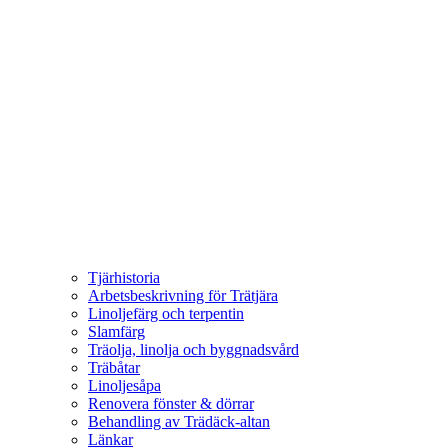
Tjärhistoria
Arbetsbeskrivning för Trätjära
Linoljefärg och terpentin
Slamfärg
Träolja, linolja och byggnadsvård
Träbåtar
Linoljesåpa
Renovera fönster & dörrar
Behandling av Trädäck-altan
Länkar