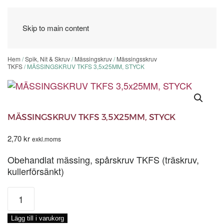
Skip to main content
Hem
/
Spik, Nit & Skruv
/
Mässingskruv
/
Mässingsskruv
TKFS
/ MÄSSINGSKRUV TKFS 3,5x25MM, STYCK
MÄSSINGSKRUV TKFS 3,5X25MM, STYCK
2,70
kr
exkl.moms
Obehandlat mässing, spårskruv TKFS (träskruv,
kullerförsänkt)
MÄSSINGSKRUV
TKFS
3,5x25MM,
Lägg till i varukorg