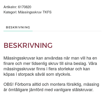
STYCK
mängd
Artikelnr:
6170820
Kategori:
Mässingsskruv TKFS
BESKRIVNING
BESKRIVNING
Mässingsskruvar kan användas när man vill ha en
finare och mer tidsenlig skruv till sina beslag. Våra
mässingsskruvar finns i flera storlekar och kan
köpas i storpack såväl som styckvis.
OBS! Förborra alltid och montera försiktig, mässing
är ömtåligare jämförd med vanligare stålskruvar.