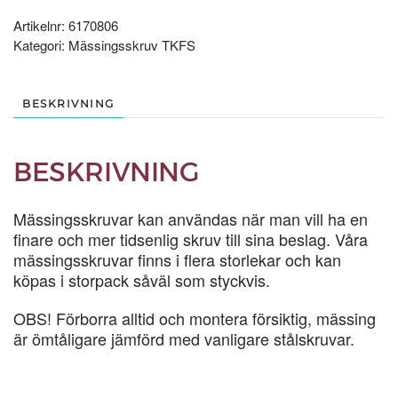
STYCK
mängd
Artikelnr:
6170806
Kategori:
Mässingsskruv TKFS
BESKRIVNING
BESKRIVNING
Mässingsskruvar kan användas när man vill ha en
finare och mer tidsenlig skruv till sina beslag. Våra
mässingsskruvar finns i flera storlekar och kan
köpas i storpack såväl som styckvis.
OBS! Förborra alltid och montera försiktig, mässing
är ömtåligare jämförd med vanligare stålskruvar.