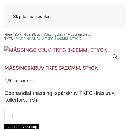
Skip to main content
Hem
/
Spik, Nit & Skruv
/
Mässingskruv
/
Mässingsskruv
TKFS
/ MÄSSINGSKRUV TKFS 3x20MM, STYCK
MÄSSINGSKRUV TKFS 3X20MM, STYCK
1,50
kr
exkl.moms
Obehandlat mässing, spårskruv TKFS (träskruv,
kullerförsänkt)
MÄSSINGSKRUV
TKFS
3x20MM,
Lägg till i varukorg