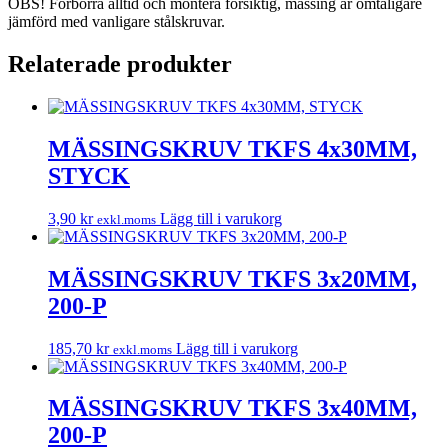
OBS! Förborra alltid och montera försiktig, mässing är ömtåligare
jämförd med vanligare stålskruvar.
Relaterade produkter
MÄSSINGSKRUV TKFS 4x30MM,
STYCK
3,90
kr
Lägg till i varukorg
exkl.moms
MÄSSINGSKRUV TKFS 3x20MM,
200-P
185,70
kr
Lägg till i varukorg
exkl.moms
MÄSSINGSKRUV TKFS 3x40MM,
200-P