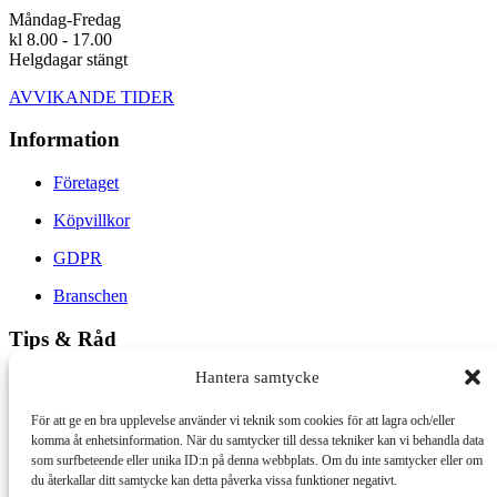
Måndag-Fredag
kl 8.00 - 17.00
Helgdagar stängt
AVVIKANDE TIDER
Information
Företaget
Köpvillkor
GDPR
Branschen
Tips & Råd
Hantera samtycke
Arbetsbeskrivning för Trätjära
Terpentin och linoljefärg
För att ge en bra upplevelse använder vi teknik som cookies för att lagra och/eller
komma åt enhetsinformation. När du samtycker till dessa tekniker kan vi behandla data
Slamfärg
som surfbeteende eller unika ID:n på denna webbplats. Om du inte samtycker eller om
du återkallar ditt samtycke kan detta påverka vissa funktioner negativt.
Träolja, linolja och byggnadsvård