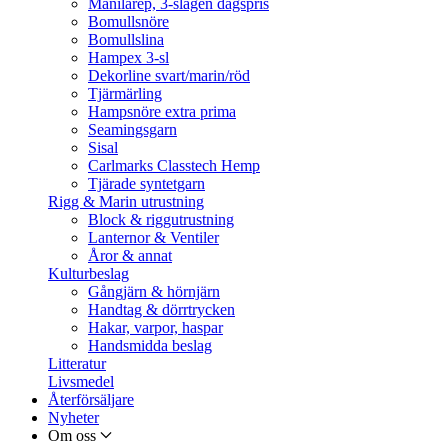
Manilarep, 3-slagen dagspris
Bomullsnöre
Bomullslina
Hampex 3-sl
Dekorline svart/marin/röd
Tjärmärling
Hampsnöre extra prima
Seamingsgarn
Sisal
Carlmarks Classtech Hemp
Tjärade syntetgarn
Rigg & Marin utrustning
Block & riggutrustning
Lanternor & Ventiler
Åror & annat
Kulturbeslag
Gångjärn & hörnjärn
Handtag & dörrtrycken
Hakar, varpor, haspar
Handsmidda beslag
Litteratur
Livsmedel
Återförsäljare
Nyheter
Om oss