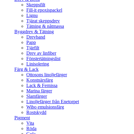
Skeppsfilt
Fill-it epoxispackel
Lignu
Tjärat skeppsdrev
Tätning & nåtmassa
Byggdrev & Tätning
Drevband
Papp
Tjärfilt
Drev av linfiber
Fönstertätningslist
Linisolering
Färg & Lack
Ottosons linoljefärger
Konstnärsfärg
Lack & Fernissa
Marina färger
Slamfärger
Linoljefärger från Enetorpet
Wibo emulsionsfärg
Rostskydd
Pigment
Vita
Röda
Gula