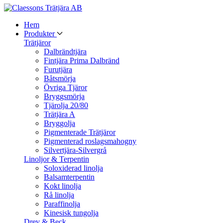
Hem
Produkter
Trätjäror
Dalbrändtjära
Fintjära Prima Dalbränd
Furutjära
Båtsmörja
Övriga Tjäror
Bryggsmörja
Tjärolja 20/80
Trätjära A
Bryggolja
Pigmenterade Trätjäror
Pigmenterad roslagsmahogny
Silvertjära-Silvergrå
Linoljor & Terpentin
Soloxiderad linolja
Balsamterpentin
Kokt linolja
Rå linolja
Paraffinolja
Kinesisk tungolja
Drev & Beck