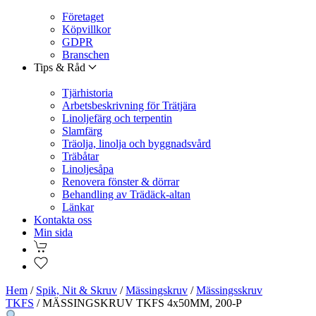
Företaget
Köpvillkor
GDPR
Branschen
Tips & Råd
Tjärhistoria
Arbetsbeskrivning för Trätjära
Linoljefärg och terpentin
Slamfärg
Träolja, linolja och byggnadsvård
Träbåtar
Linoljesåpa
Renovera fönster & dörrar
Behandling av Trädäck-altan
Länkar
Kontakta oss
Min sida
Hem
/
Spik, Nit & Skruv
/
Mässingskruv
/
Mässingsskruv
TKFS
/ MÄSSINGSKRUV TKFS 4x50MM, 200-P