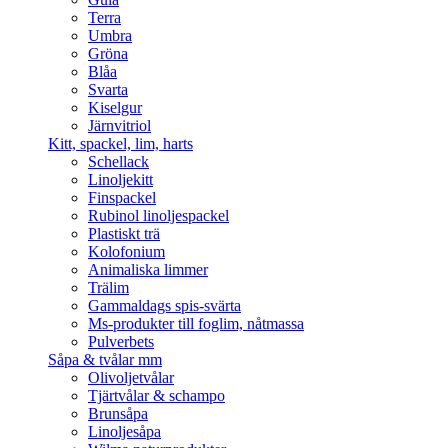
Terra
Umbra
Gröna
Blåa
Svarta
Kiselgur
Järnvitriol
Kitt, spackel, lim, harts
Schellack
Linoljekitt
Finspackel
Rubinol linoljespackel
Plastiskt trä
Kolofonium
Animaliska limmer
Trälim
Gammaldags spis-svärta
Ms-produkter till foglim, nåtmassa
Pulverbets
Såpa & tvålar mm
Olivoljetvålar
Tjärtvålar & schampo
Brunsåpa
Linoljesåpa