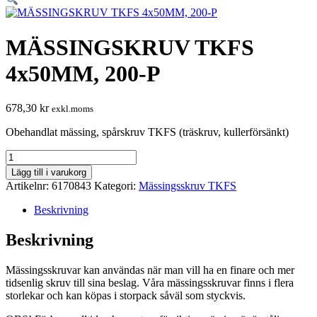
MÄSSINGSKRUV TKFS
4x50MM, 200-P
678,30
kr
exkl.moms
Obehandlat mässing, spårskruv TKFS (träskruv, kullerförsänkt)
MÄSSINGSKRUV
TKFS
Lägg till i varukorg
4x50MM,
Artikelnr:
6170843
Kategori:
Mässingsskruv TKFS
200-
P
Beskrivning
mängd
Beskrivning
Mässingsskruvar kan användas när man vill ha en finare och mer
tidsenlig skruv till sina beslag. Våra mässingsskruvar finns i flera
storlekar och kan köpas i storpack såväl som styckvis.