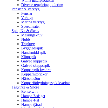
Wilma naturprodukter
Diverse rengöring, polering
Penslar & Verktyg
Penslar
Verktyg
Marina verktyg
Speedheater
Spik, Nit & Skruv
Mässingskruv
Nubb
Träplugg
Byggnadsspik
Handsmidd spik
Klippspik
Galvad klippspik
Galvad skeppsspik
Kopparspik kvadrat
Kopparnitbrickor
Hästskosöm
Kopparförhydningsspik kvadrat
Tågvirke & Snöre
Benselwire
Hampa 3-slaget
Hampa 4-sl
Hampa tjärad