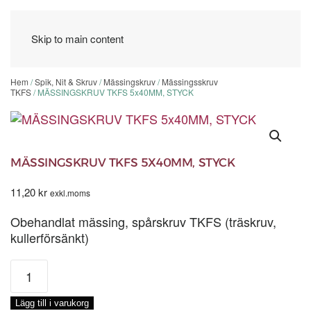
Skip to main content
Hem
/
Spik, Nit & Skruv
/
Mässingskruv
/
Mässingsskruv
TKFS
/ MÄSSINGSKRUV TKFS 5x40MM, STYCK
MÄSSINGSKRUV TKFS 5X40MM, STYCK
11,20
kr
exkl.moms
Obehandlat mässing, spårskruv TKFS (träskruv,
kullerförsänkt)
MÄSSINGSKRUV
TKFS
5x40MM,
Lägg till i varukorg