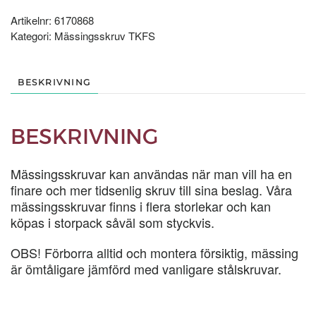
STYCK
mängd
Artikelnr:
6170868
Kategori:
Mässingsskruv TKFS
BESKRIVNING
BESKRIVNING
Mässingsskruvar kan användas när man vill ha en
finare och mer tidsenlig skruv till sina beslag. Våra
mässingsskruvar finns i flera storlekar och kan
köpas i storpack såväl som styckvis.
OBS! Förborra alltid och montera försiktig, mässing
är ömtåligare jämförd med vanligare stålskruvar.