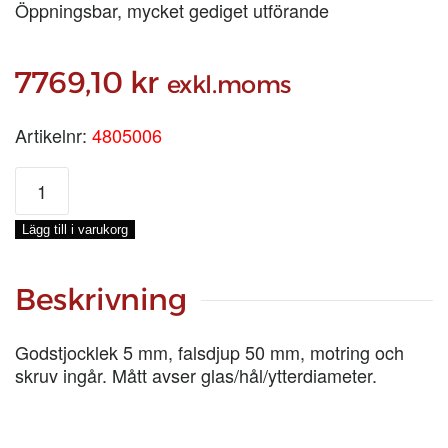
Öppningsbar, mycket gediget utförande
7769,10
kr
exkl.moms
Artikelnr:
4805006
MÄSSINGSVENTIL
Ø
350/385/470
Lägg till i varukorg
MM
D50
mängd
Beskrivning
Godstjocklek 5 mm, falsdjup 50 mm, motring och
skruv ingår. Mått avser glas/hål/ytterdiameter.