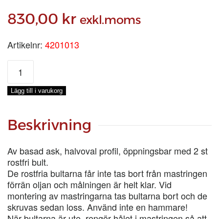
830,00
kr
exkl.moms
Artikelnr:
4201013
MASTRING
13
tum
Lägg till i varukorg
mängd
Beskrivning
Av basad ask, halvoval profil, öppningsbar med 2 st
rostfri bult.
De rostfria bultarna får inte tas bort från mastringen
förrän oljan och målningen är helt klar. Vid
montering av mastringarna tas bultarna bort och de
skruvas sedan loss. Använd inte en hammare!
När bultarna är ute, rengör hålet i mastringen så att