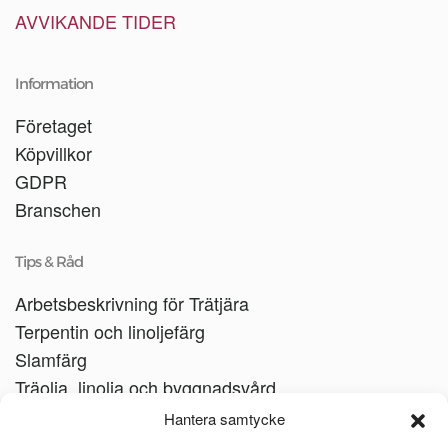
AVVIKANDE TIDER
Information
Företaget
Köpvillkor
GDPR
Branschen
Tips & Råd
Arbetsbeskrivning för Trätjära
Terpentin och linoljefärg
Slamfärg
Träolja, linolja och byggnadsvård
Träbåtar
Hantera samtycke
Linoljesåpa