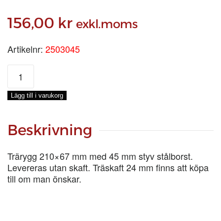
156,00
kr
exkl.moms
Artikelnr:
2503045
STÅLLEVANG
mängd
Lägg till i varukorg
Beskrivning
Trärygg 210×67 mm med 45 mm styv stålborst.
Levereras utan skaft. Träskaft 24 mm finns att köpa
till om man önskar.