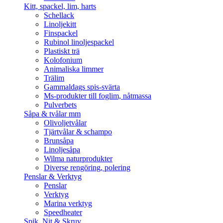
Kitt, spackel, lim, harts
Schellack
Linoljekitt
Finspackel
Rubinol linoljespackel
Plastiskt trä
Kolofonium
Animaliska limmer
Trälim
Gammaldags spis-svärta
Ms-produkter till foglim, nåtmassa
Pulverbets
Såpa & tvålar mm
Olivoljetvålar
Tjärtvålar & schampo
Brunsåpa
Linoljesåpa
Wilma naturprodukter
Diverse rengöring, polering
Penslar & Verktyg
Penslar
Verktyg
Marina verktyg
Speedheater
Spik, Nit & Skruv