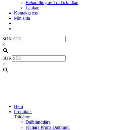
Behandling av Trädäck-altan
Länkar
Kontakta oss
Min sida
SÖK
×
SÖK
×
Hem
Produkter
Trätjäror
Dalbrändtjära
Fintjära Prima Dalbränd