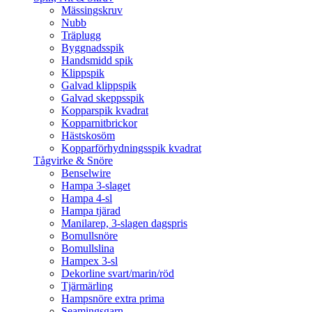
Mässingskruv
Nubb
Träplugg
Byggnadsspik
Handsmidd spik
Klippspik
Galvad klippspik
Galvad skeppsspik
Kopparspik kvadrat
Kopparnitbrickor
Hästskosöm
Kopparförhydningsspik kvadrat
Tågvirke & Snöre
Benselwire
Hampa 3-slaget
Hampa 4-sl
Hampa tjärad
Manilarep, 3-slagen dagspris
Bomullsnöre
Bomullslina
Hampex 3-sl
Dekorline svart/marin/röd
Tjärmärling
Hampsnöre extra prima
Seamingsgarn