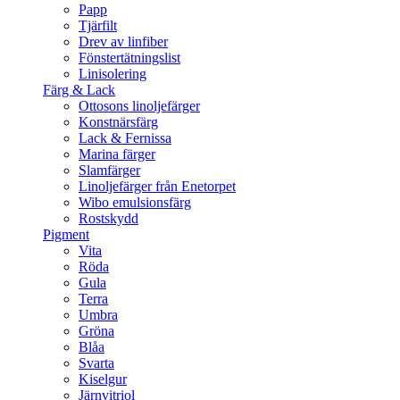
Papp
Tjärfilt
Drev av linfiber
Fönstertätningslist
Linisolering
Färg & Lack
Ottosons linoljefärger
Konstnärsfärg
Lack & Fernissa
Marina färger
Slamfärger
Linoljefärger från Enetorpet
Wibo emulsionsfärg
Rostskydd
Pigment
Vita
Röda
Gula
Terra
Umbra
Gröna
Blåa
Svarta
Kiselgur
Järnvitriol