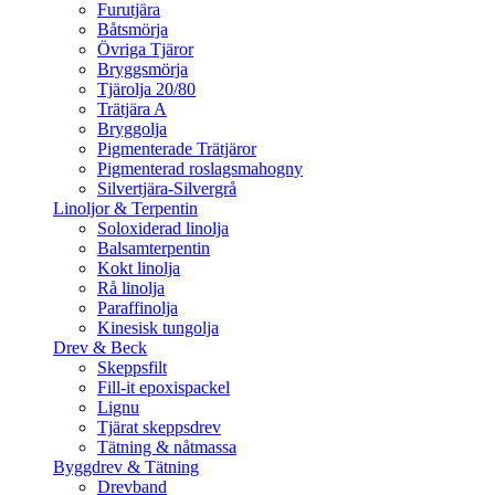
Furutjära
Båtsmörja
Övriga Tjäror
Bryggsmörja
Tjärolja 20/80
Trätjära A
Bryggolja
Pigmenterade Trätjäror
Pigmenterad roslagsmahogny
Silvertjära-Silvergrå
Linoljor & Terpentin
Soloxiderad linolja
Balsamterpentin
Kokt linolja
Rå linolja
Paraffinolja
Kinesisk tungolja
Drev & Beck
Skeppsfilt
Fill-it epoxispackel
Lignu
Tjärat skeppsdrev
Tätning & nåtmassa
Byggdrev & Tätning
Drevband