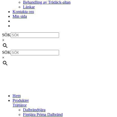
Behandling av Trädäck-altan
Länkar
Kontakta oss
Min sida
SÖK
×
SÖK
×
Hem
Produkter
Trätjäror
Dalbrändtjära
Fintjära Prima Dalbränd