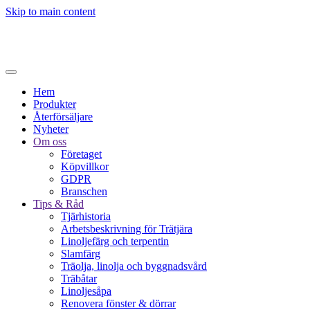
Skip to main content
Hem
Produkter
Återförsäljare
Nyheter
Om oss
Företaget
Köpvillkor
GDPR
Branschen
Tips & Råd
Tjärhistoria
Arbetsbeskrivning för Trätjära
Linoljefärg och terpentin
Slamfärg
Träolja, linolja och byggnadsvård
Träbåtar
Linoljesåpa
Renovera fönster & dörrar