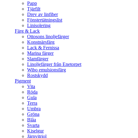
Papp
Tjärfilt
Drev av linfiber
Fönstertätningslist
Linisolering
Färg & Lack
Ottosons linoljefärger
Konstnärsfärg
Lack & Fernissa
Marina färger
Slamfärger
Linoljefärger från Enetorpet
Wibo emulsionsfärg
Rostskydd
Pigment
Vita
Röda
Gula
Terra
Umbra
Gröna
Blåa
Svarta
Kiselgur
Järnvitriol