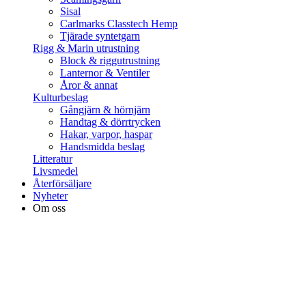
Sisal
Carlmarks Classtech Hemp
Tjärade syntetgarn
Rigg & Marin utrustning
Block & riggutrustning
Lanternor & Ventiler
Åror & annat
Kulturbeslag
Gångjärn & hörnjärn
Handtag & dörrtrycken
Hakar, varpor, haspar
Handsmidda beslag
Litteratur
Livsmedel
Återförsäljare
Nyheter
Om oss