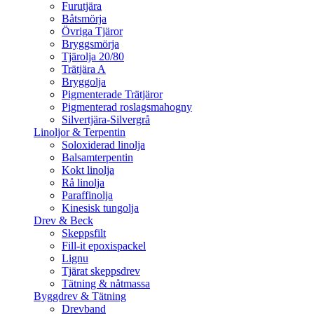
Furutjära
Båtsmörja
Övriga Tjäror
Bryggsmörja
Tjärolja 20/80
Trätjära A
Bryggolja
Pigmenterade Trätjäror
Pigmenterad roslagsmahogny
Silvertjära-Silvergrå
Linoljor & Terpentin
Soloxiderad linolja
Balsamterpentin
Kokt linolja
Rå linolja
Paraffinolja
Kinesisk tungolja
Drev & Beck
Skeppsfilt
Fill-it epoxispackel
Lignu
Tjärat skeppsdrev
Tätning & nåtmassa
Byggdrev & Tätning
Drevband