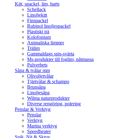
Kitt, spackel, lim, harts
Schellack
Linoljekitt
Finspackel
Rubinol linoljespackel
Plastiskt trä
Kolofonium
Animaliska limmer
Trälim
Gammaldags spis-svärta
Ms-produkter till foglim, nåtmassa
Pulverbets
Såpa & tvålar mm
Olivoljetvålar
Tjärtvålar & schampo
Brunsåpa
Linoljesåpa
Wilma naturprodukter
Diverse rengöring, polering
Penslar & Verktyg
Penslar
Verktyg
Marina verktyg
Speedheater
Spik, Nit & Skruv