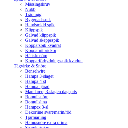
Mässingskruv
Nubb
Träplugg
Byggnadsspik
Handsmidd spik
Klippspik
Galvad klippspik
Galvad skeppsspik
Kopparspik kvadrat
Kopparnitbrickor
Hästskosöm
Kopparförhydningsspik kvadrat
Tågvirke & Snöre
Benselwire
Hampa 3-slaget
Hampa 4-sl
Hampa tjärad
Manilarep, 3-slagen dagspris
Bomullsnöre
Bomullslina
Hampex 3-sl
Dekorline svart/marin/röd
Tjärmärling
Hampsnöre extra prima
Seamingsgarn