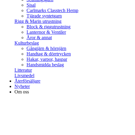
Sisal
Carlmarks Classtech Hemp
Tjärade syntetgarn
Rigg & Marin utrustning
Block & riggutrustning
Lanternor & Ventiler
Åror & annat
Kulturbeslag
Gångjärn & hörnjärn
Handtag & dörrtrycken
Hakar, varpor, haspar
Handsmidda beslag
Litteratur
Livsmedel
Återförsäljare
Nyheter
Om oss