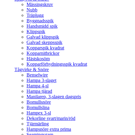
Mässingskruv
Nubb
Träplugg
Byggnadsspik
Handsmidd spik
Klippspik
Galvad klippspik
Galvad skeppsspik
Kopparspik kvadrat
Kopparnitbrickor
Hästskosöm
Kopparförhydningsspik kvadrat
Tågvirke & Snöre
Benselwire
Hampa 3-slaget
Hampa 4-sl
Hampa tjärad
Manilarep, 3-slagen dagspris
Bomullsnöre
Bomullslina
Hampex 3-sl
Dekorline svart/marin/röd
Tjärmärling
Hampsnöre extra prima
Seamingsgarn