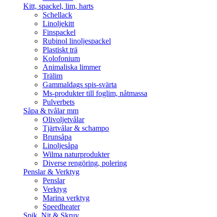
Kitt, spackel, lim, harts
Schellack
Linoljekitt
Finspackel
Rubinol linoljespackel
Plastiskt trä
Kolofonium
Animaliska limmer
Trälim
Gammaldags spis-svärta
Ms-produkter till foglim, nåtmassa
Pulverbets
Såpa & tvålar mm
Olivoljetvålar
Tjärtvålar & schampo
Brunsåpa
Linoljesåpa
Wilma naturprodukter
Diverse rengöring, polering
Penslar & Verktyg
Penslar
Verktyg
Marina verktyg
Speedheater
Spik, Nit & Skruv