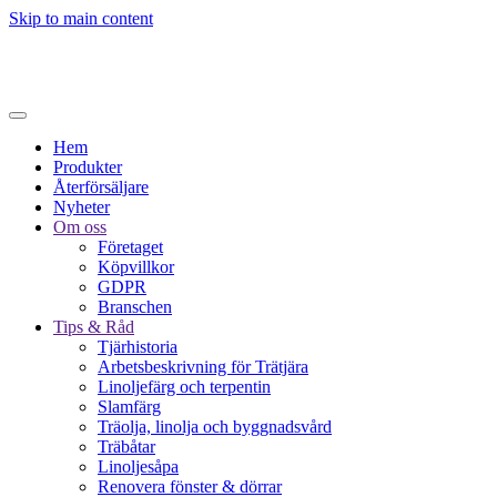
Skip to main content
Hem
Produkter
Återförsäljare
Nyheter
Om oss
Företaget
Köpvillkor
GDPR
Branschen
Tips & Råd
Tjärhistoria
Arbetsbeskrivning för Trätjära
Linoljefärg och terpentin
Slamfärg
Träolja, linolja och byggnadsvård
Träbåtar
Linoljesåpa
Renovera fönster & dörrar