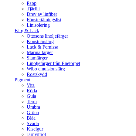
Papp
Tjärfilt
Drev av linfiber
Fönstertätningslist
Linisolering
Färg & Lack
Ottosons linoljefärger
Konstnärsfärg
Lack & Fernissa
Marina färger
Slamfärger
Linoljefärger från Enetorpet
Wibo emulsionsfärg
Rostskydd
Pigment
Vita
Röda
Gula
Terra
Umbra
Gröna
Blåa
Svarta
Kiselgur
Järnvitriol