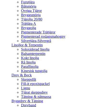
Furutjära
Båtsmörja
Övriga Tjäror
Bryggsmörja
Tjärolja 20/80
Trätjära A
Bryggolja
Pigmenterade Trätjäror
Pigmenterad roslagsmahogny
Silvertjära-Silvergrå
Linoljor & Terpentin
Soloxiderad linolja
Balsamterpentin
Kokt linolja
Rå linolja
Paraffinolja
Kinesisk tungolja
Drev & Beck
Skeppsfilt
Fill-it epoxispackel
Lignu
Tjärat skeppsdrev
Tätning & nåtmassa
Byggdrev & Tätning
Drevband