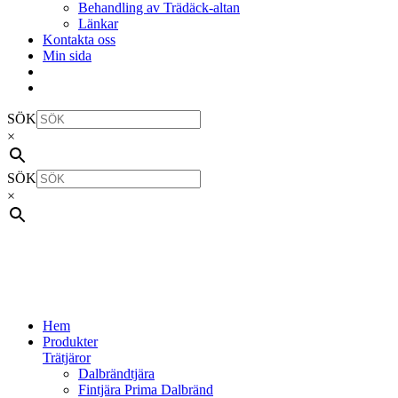
Behandling av Trädäck-altan
Länkar
Kontakta oss
Min sida
SÖK
×
SÖK
×
Hem
Produkter
Trätjäror
Dalbrändtjära
Fintjära Prima Dalbränd