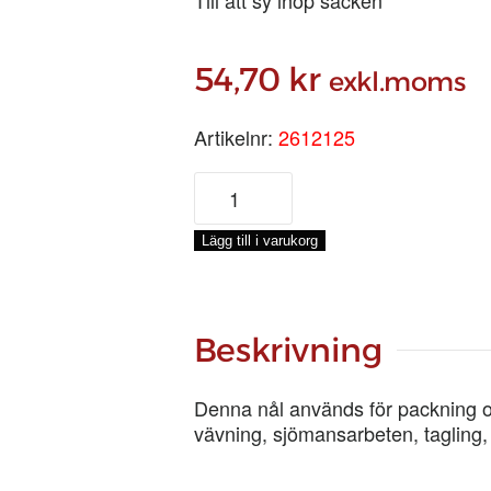
54,70
kr
exkl.moms
Artikelnr:
2612125
PACKNÅL
125
MM
Lägg till i varukorg
mängd
Beskrivning
Denna nål används för packning oc
vävning, sjömansarbeten, tagling,