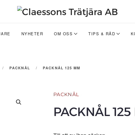
JARE
NYHETER
OM OSS
TIPS & RÅD
K
PACKNÅL
PACKNÅL 125 MM
PACKNÅL
PACKNÅL 125
Till att sy ihop säcken