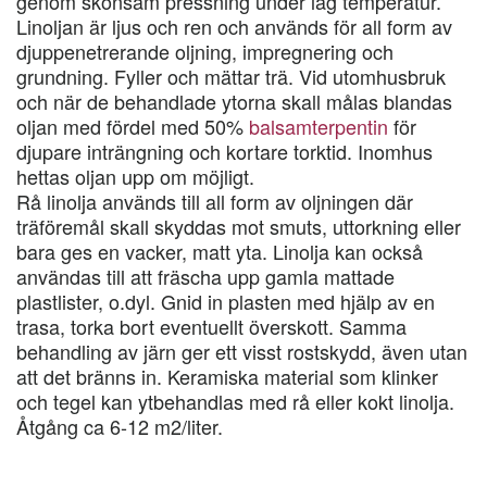
genom skonsam pressning under låg temperatur.
Linoljan är ljus och ren och används för all form av
djuppenetrerande oljning, impregnering och
grundning. Fyller och mättar trä. Vid utomhusbruk
och när de behandlade ytorna skall målas blandas
oljan med fördel med 50%
balsamterpentin
för
djupare inträngning och kortare torktid. Inomhus
hettas oljan upp om möjligt.
Rå linolja används till all form av oljningen där
träföremål skall skyddas mot smuts, uttorkning eller
bara ges en vacker, matt yta. Linolja kan också
användas till att fräscha upp gamla mattade
plastlister, o.dyl. Gnid in plasten med hjälp av en
trasa, torka bort eventuellt överskott. Samma
behandling av järn ger ett visst rostskydd, även utan
att det bränns in. Keramiska material som klinker
och tegel kan ytbehandlas med rå eller kokt linolja.
Åtgång ca 6-12 m2/liter.