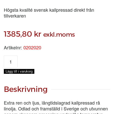
Högsta kvalité svensk kallpressad direkt från
tillverkaren
1385,80
kr
exkl.moms
Artikelnr:
0202020
RÅ
LINOLJA
KALLPRESSAD
Lägg till i varukorg
PRIMA,
20-
LIT
Beskrivning
mängd
Extra ren och ljus, långtidslagrad kallpressad rå
linolja. Odlad och framställd i Sverige och utvunnen