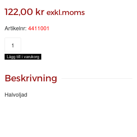
122,00
kr
exkl.moms
Artikelnr:
4411001
RACKEKLOD
1.1/2
tum
Lägg till i varukorg
mängd
Beskrivning
Halvoljad