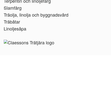
Terpentin och linoljefärg
Slamfärg
Träolja, linolja och byggnadsvård
Träbåtar
Linoljesåpa