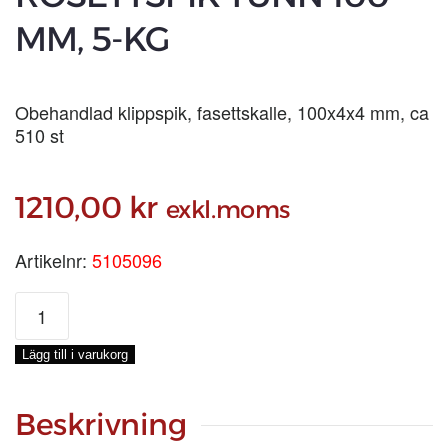
MM, 5-KG
Obehandlad klippspik, fasettskalle, 100x4x4 mm, ca
510 st
1210,00
kr
exkl.moms
Artikelnr:
5105096
ROSETTSPIK
TUNN
100
Lägg till i varukorg
MM,
5-
KG
Beskrivning
mängd