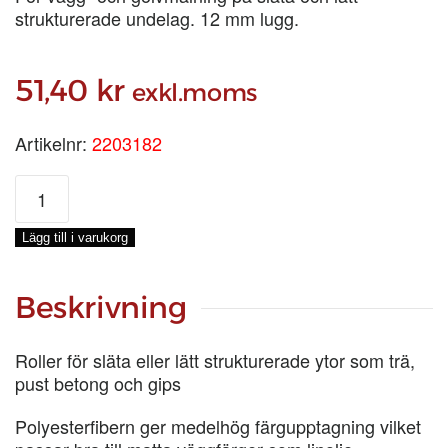
strukturerade undelag. 12 mm lugg.
51,40
kr
exkl.moms
Artikelnr:
2203182
MAXIROLLER
GREEN,
180
Lägg till i varukorg
MM
mängd
Beskrivning
Roller för släta eller lätt strukturerade ytor som trä,
pust betong och gips
Polyesterfibern ger medelhög färgupptagning vilket