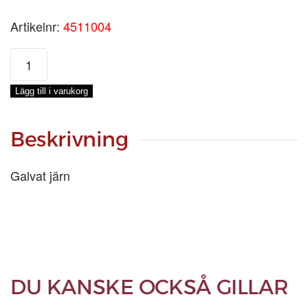
Artikelnr:
4511004
SCHACKEL
LYR
3/8
Lägg till i varukorg
tum
mängd
Beskrivning
Galvat järn
DU KANSKE OCKSÅ GILLAR