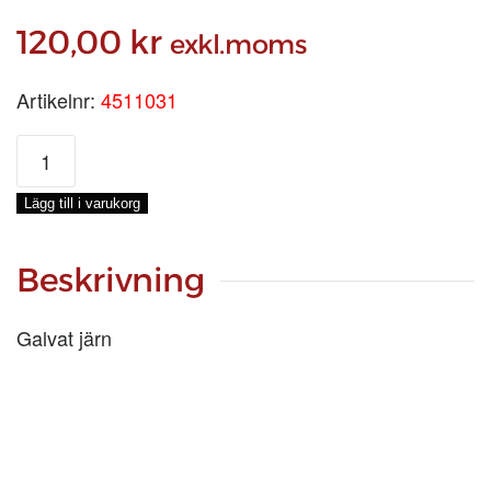
120,00
kr
exkl.moms
Artikelnr:
4511031
SCHACKEL
U-
RAK
Lägg till i varukorg
1
tum
mängd
Beskrivning
Galvat järn