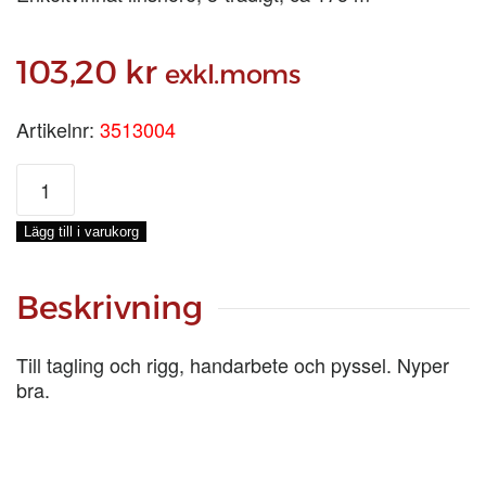
103,20
kr
exkl.moms
Artikelnr:
3513004
SEAMINGSGARN
GRÖN
3/6,
Lägg till i varukorg
0,2-
KG
mängd
Beskrivning
Till tagling och rigg, handarbete och pyssel. Nyper
bra.