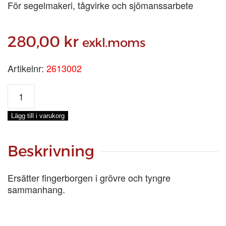
För segelmakeri, tågvirke och sjömanssarbete
280,00
kr
exkl.moms
Artikelnr:
2613002
SEGELHANDSKE
M
SPÄNNE,
Lägg till i varukorg
VÄNSTER
mängd
Beskrivning
Ersätter fingerborgen i grövre och tyngre
sammanhang.