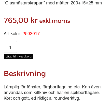
“Glasmästarskrapan” med måtten 200+15×25 mm
765,00
kr
exkl.moms
Artikelnr:
2503017
LILLSKRAPAN
25
X
Lägg till i varukorg
200
MM,
10-
Beskrivning
PACK
mängd
Lämplig för fönster, färgborttagning etc. Kan även
användas som kittkniv och har en spikborttagare.
Kort och gott, ett riktigt allroundverktyg.