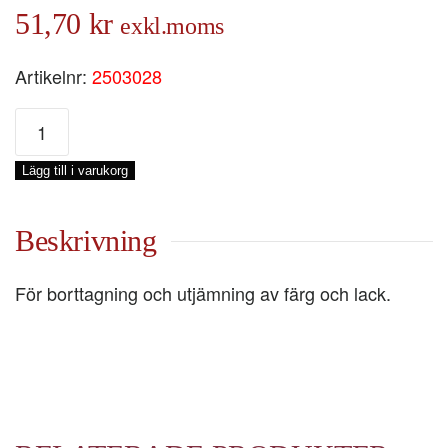
51,70
kr
exkl.moms
Artikelnr:
2503028
SICKEL
RAK
mängd
Lägg till i varukorg
Beskrivning
För borttagning och utjämning av färg och lack.