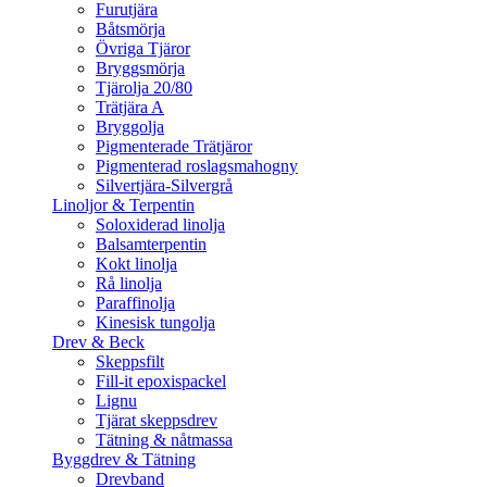
Furutjära
Båtsmörja
Övriga Tjäror
Bryggsmörja
Tjärolja 20/80
Trätjära A
Bryggolja
Pigmenterade Trätjäror
Pigmenterad roslagsmahogny
Silvertjära-Silvergrå
Linoljor & Terpentin
Soloxiderad linolja
Balsamterpentin
Kokt linolja
Rå linolja
Paraffinolja
Kinesisk tungolja
Drev & Beck
Skeppsfilt
Fill-it epoxispackel
Lignu
Tjärat skeppsdrev
Tätning & nåtmassa
Byggdrev & Tätning
Drevband