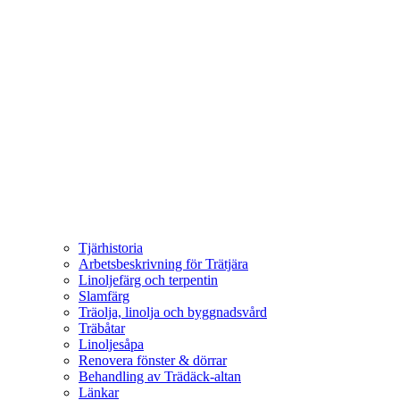
Tjärhistoria
Arbetsbeskrivning för Trätjära
Linoljefärg och terpentin
Slamfärg
Träolja, linolja och byggnadsvård
Träbåtar
Linoljesåpa
Renovera fönster & dörrar
Behandling av Trädäck-altan
Länkar