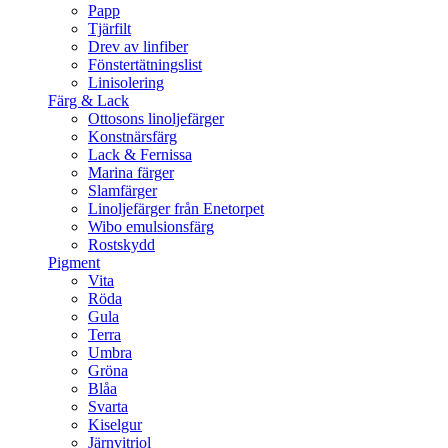
Papp
Tjärfilt
Drev av linfiber
Fönstertätningslist
Linisolering
Färg & Lack
Ottosons linoljefärger
Konstnärsfärg
Lack & Fernissa
Marina färger
Slamfärger
Linoljefärger från Enetorpet
Wibo emulsionsfärg
Rostskydd
Pigment
Vita
Röda
Gula
Terra
Umbra
Gröna
Blåa
Svarta
Kiselgur
Järnvitriol