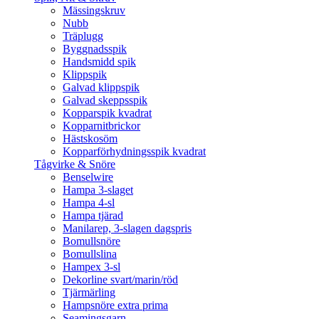
Mässingskruv
Nubb
Träplugg
Byggnadsspik
Handsmidd spik
Klippspik
Galvad klippspik
Galvad skeppsspik
Kopparspik kvadrat
Kopparnitbrickor
Hästskosöm
Kopparförhydningsspik kvadrat
Tågvirke & Snöre
Benselwire
Hampa 3-slaget
Hampa 4-sl
Hampa tjärad
Manilarep, 3-slagen dagspris
Bomullsnöre
Bomullslina
Hampex 3-sl
Dekorline svart/marin/röd
Tjärmärling
Hampsnöre extra prima
Seamingsgarn