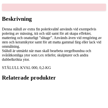
0,2-
KG
mängd
Beskrivning
Denna stålull av extra fin polerkvalité används vid exempelvis
polering av mässing, trä och stål samt för att skapa effekter,
mattering och onaturligt ”slitage”. Används även vid rengöring av
sten och keramikytor samt för att matta gammal färg eller lack vid
ommålning.
Stålull är utmärkt när man skall bearbeta oregelbundna och
svåråtkomliga ytor som t.ex reliefer, skulpturer och andra
dubbelkrökta ytor.
STÅLULL KVAL 000, 0,2-KG
Relaterade produkter