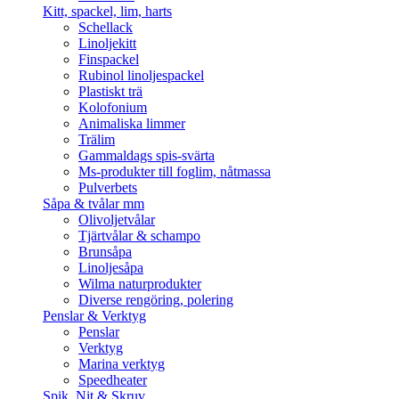
Kitt, spackel, lim, harts
Schellack
Linoljekitt
Finspackel
Rubinol linoljespackel
Plastiskt trä
Kolofonium
Animaliska limmer
Trälim
Gammaldags spis-svärta
Ms-produkter till foglim, nåtmassa
Pulverbets
Såpa & tvålar mm
Olivoljetvålar
Tjärtvålar & schampo
Brunsåpa
Linoljesåpa
Wilma naturprodukter
Diverse rengöring, polering
Penslar & Verktyg
Penslar
Verktyg
Marina verktyg
Speedheater
Spik, Nit & Skruv