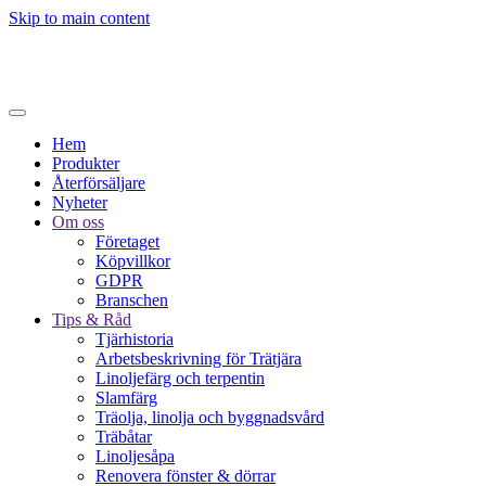
Skip to main content
Hem
Produkter
Återförsäljare
Nyheter
Om oss
Företaget
Köpvillkor
GDPR
Branschen
Tips & Råd
Tjärhistoria
Arbetsbeskrivning för Trätjära
Linoljefärg och terpentin
Slamfärg
Träolja, linolja och byggnadsvård
Träbåtar
Linoljesåpa
Renovera fönster & dörrar