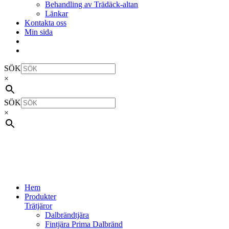
Behandling av Trädäck-altan
Länkar
Kontakta oss
Min sida
SÖK
×
SÖK
×
Hem
Produkter
Trätjäror
Dalbrändtjära
Fintjära Prima Dalbränd