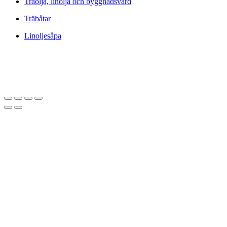
Träolja, linolja och byggnadsvård
Träbåtar
Linoljesåpa