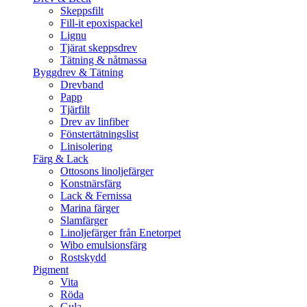
Skeppsfilt
Fill-it epoxispackel
Lignu
Tjärat skeppsdrev
Tätning & nåtmassa
Byggdrev & Tätning
Drevband
Papp
Tjärfilt
Drev av linfiber
Fönstertätningslist
Linisolering
Färg & Lack
Ottosons linoljefärger
Konstnärsfärg
Lack & Fernissa
Marina färger
Slamfärger
Linoljefärger från Enetorpet
Wibo emulsionsfärg
Rostskydd
Pigment
Vita
Röda
Gula