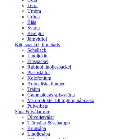
Terra
Umbra
Gröna
Blåa
Svarta
Kiselgur
Järnvitriol
Kitt, spackel, lim, harts
Schellack
Linoljekitt
Finspackel
Rubinol linoljespackel
Plastiskt trä
Kolofonium
Animaliska limmer
Trälim
Gammaldags spis-svärta
Ms-produkter till foglim, nåtmassa
Pulverbets
Såpa & tvålar mm
Olivoljetvålar
Tjärtvålar & schampo
Brunsåpa
Linoljesåpa