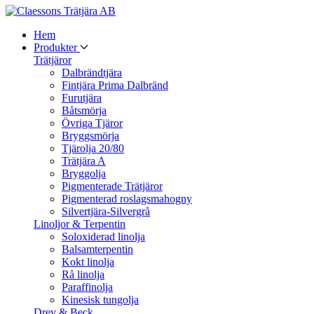
Hem
Produkter
Trätjäror
Dalbrändtjära
Fintjära Prima Dalbränd
Furutjära
Båtsmörja
Övriga Tjäror
Bryggsmörja
Tjärolja 20/80
Trätjära A
Bryggolja
Pigmenterade Trätjäror
Pigmenterad roslagsmahogny
Silvertjära-Silvergrå
Linoljor & Terpentin
Soloxiderad linolja
Balsamterpentin
Kokt linolja
Rå linolja
Paraffinolja
Kinesisk tungolja
Drev & Beck