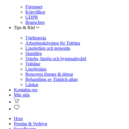
Företaget
Köpvillkor
GDPR
Branschen
Tips & Råd
Tjärhistoria
Arbetsbeskrivning för Trätjära
Linoljefärg och terpentin
Slamfärg
Träolja, linolja och byggnadsvård
Träbåtar
Linoljesåpa
Renovera fönster & dörrar
Behandling av Trädäck-altan
Länkar
Kontakta oss
Min sida
Hem
Penslar & Verktyg
Speedheater