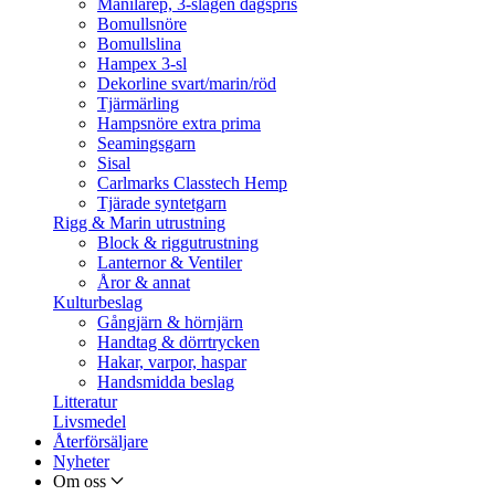
Manilarep, 3-slagen dagspris
Bomullsnöre
Bomullslina
Hampex 3-sl
Dekorline svart/marin/röd
Tjärmärling
Hampsnöre extra prima
Seamingsgarn
Sisal
Carlmarks Classtech Hemp
Tjärade syntetgarn
Rigg & Marin utrustning
Block & riggutrustning
Lanternor & Ventiler
Åror & annat
Kulturbeslag
Gångjärn & hörnjärn
Handtag & dörrtrycken
Hakar, varpor, haspar
Handsmidda beslag
Litteratur
Livsmedel
Återförsäljare
Nyheter
Om oss