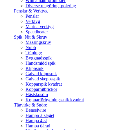
Wilma naturprodukter
Diverse rengöring, polering
Penslar & Verktyg
Penslar
Verktyg
Marina verktyg
Speedheater
Spik, Nit & Skruv
Mässingskruv
Nubb
Träplugg
Byggnadsspik
Handsmidd spik
Klippspik
Galvad klippspik
Galvad skeppsspik
Kopparspik kvadrat
Kopparnitbrickor
Hästskosöm
Kopparförhydningsspik kvadrat
Tågvirke & Snöre
Benselwire
Hampa 3-slaget
Hampa 4-sl
Hampa tjärad