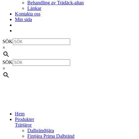
Behandling av Trädäck-altan
Länkar
Kontakta oss
Min sida
SÖK
×
SÖK
×
Hem
Produkter
Trätjäror
Dalbrändtjära
Fintjära Prima Dalbränd