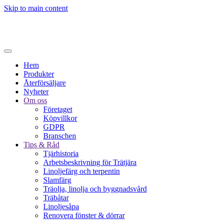
Skip to main content
Hem
Produkter
Återförsäljare
Nyheter
Om oss
Företaget
Köpvillkor
GDPR
Branschen
Tips & Råd
Tjärhistoria
Arbetsbeskrivning för Trätjära
Linoljefärg och terpentin
Slamfärg
Träolja, linolja och byggnadsvård
Träbåtar
Linoljesåpa
Renovera fönster & dörrar