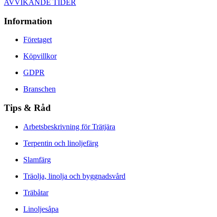
AVVIKANDE TIDER
Information
Företaget
Köpvillkor
GDPR
Branschen
Tips & Råd
Arbetsbeskrivning för Trätjära
Terpentin och linoljefärg
Slamfärg
Träolja, linolja och byggnadsvård
Träbåtar
Linoljesåpa