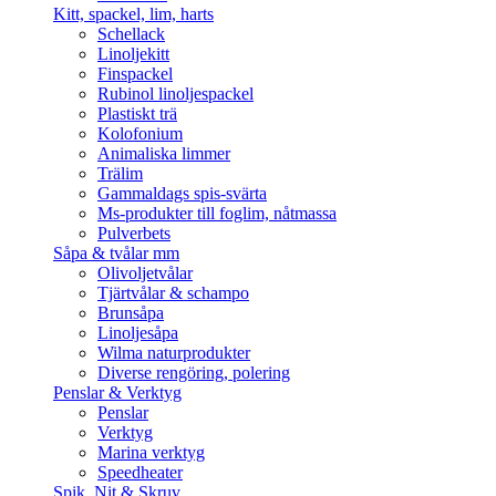
Kitt, spackel, lim, harts
Schellack
Linoljekitt
Finspackel
Rubinol linoljespackel
Plastiskt trä
Kolofonium
Animaliska limmer
Trälim
Gammaldags spis-svärta
Ms-produkter till foglim, nåtmassa
Pulverbets
Såpa & tvålar mm
Olivoljetvålar
Tjärtvålar & schampo
Brunsåpa
Linoljesåpa
Wilma naturprodukter
Diverse rengöring, polering
Penslar & Verktyg
Penslar
Verktyg
Marina verktyg
Speedheater
Spik, Nit & Skruv