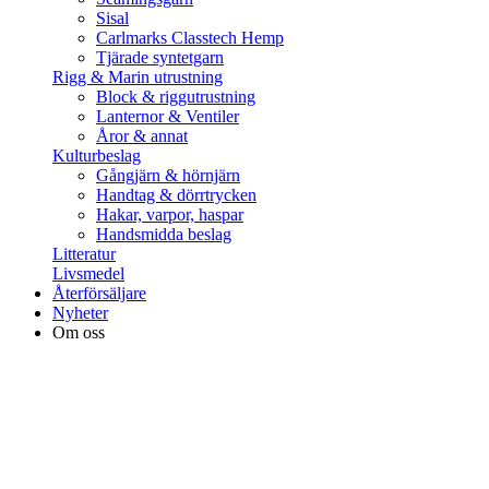
Sisal
Carlmarks Classtech Hemp
Tjärade syntetgarn
Rigg & Marin utrustning
Block & riggutrustning
Lanternor & Ventiler
Åror & annat
Kulturbeslag
Gångjärn & hörnjärn
Handtag & dörrtrycken
Hakar, varpor, haspar
Handsmidda beslag
Litteratur
Livsmedel
Återförsäljare
Nyheter
Om oss