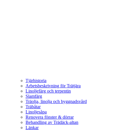
Tjärhistoria
Arbetsbeskrivning för Trätjära
Linoljefärg och terpentin
Slamfärg
Träolja, linolja och byggnadsvård
Träbåtar
Linoljesåpa
Renovera fönster & dörrar
Behandling av Trädäck-altan
Länkar