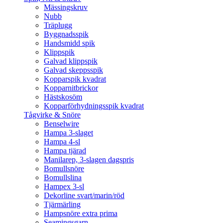
Mässingskruv
Nubb
Träplugg
Byggnadsspik
Handsmidd spik
Klippspik
Galvad klippspik
Galvad skeppsspik
Kopparspik kvadrat
Kopparnitbrickor
Hästskosöm
Kopparförhydningsspik kvadrat
Tågvirke & Snöre
Benselwire
Hampa 3-slaget
Hampa 4-sl
Hampa tjärad
Manilarep, 3-slagen dagspris
Bomullsnöre
Bomullslina
Hampex 3-sl
Dekorline svart/marin/röd
Tjärmärling
Hampsnöre extra prima
Seamingsgarn