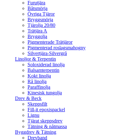
Furutjära
Båtsmörja
Övriga Tjäror
Bryggsmörja
Tjärolja 20/80
Trätjära A
Bryggolja
Pigmenterade Trätjäror
Pigmenterad roslagsmahogny
Silvertjära-Silvergrå
Linoljor & Terpentin
Soloxiderad linolja
Balsamterpentin
Kokt linolja
Rå linolja
Paraffinolja
Kinesisk tungolja
Drev & Beck
Skeppsfilt
Fill-it epoxispackel
Lignu
Tjärat skeppsdrev
Tätning & nåtmassa
Byggdrev & Tätning
Drevband