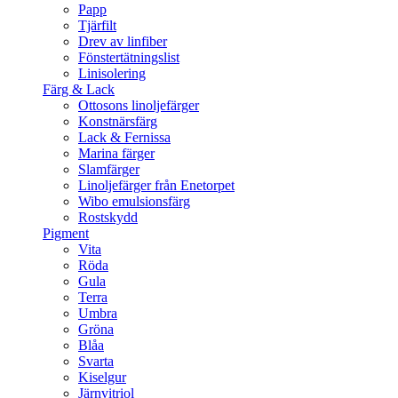
Papp
Tjärfilt
Drev av linfiber
Fönstertätningslist
Linisolering
Färg & Lack
Ottosons linoljefärger
Konstnärsfärg
Lack & Fernissa
Marina färger
Slamfärger
Linoljefärger från Enetorpet
Wibo emulsionsfärg
Rostskydd
Pigment
Vita
Röda
Gula
Terra
Umbra
Gröna
Blåa
Svarta
Kiselgur
Järnvitriol