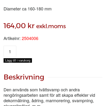
Diameter ca 160-180 mm
164,00
kr
exkl.moms
Artikelnr:
2504006
NATURSVAMP
STOR
mängd
Lägg till i varukorg
Beskrivning
Den används som tvättsvamp och andra
rengöringsarbeten samt för att skapa effekter vid
dekormålning, ådring, marmorering, svampning,
akvarellmåleri, m.m.