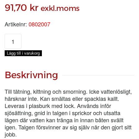
91,70
kr
exkl.moms
Artikelnr:
0802007
OXTALG
0,5
KG
Lägg till i varukorg
mängd
Beskrivning
Till tätning, kittning och smorning. Icke vattenlösligt,
härsknar inte. Kan smältas eller spacklas kallt.
Leveras i plasburk med lock. Används inför
sjösättning, gnid in talgen i sprickor och utsatta
lägen där vatten kan tränga in innan båten svällt
igen. Talgen försvinner av sig själv när den gjort sitt
jobb.