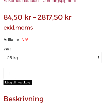
Säkerhetsdatablad – Jordfärgspigment
Prisinterva
84,50
kr
–
2817,50
kr
84,50 kr
exkl.moms
till
Artikelnr:
N/A
2817,50 k
Vikt
Terra
Ercolana
mängd
Lägg till i varukorg
Beskrivning