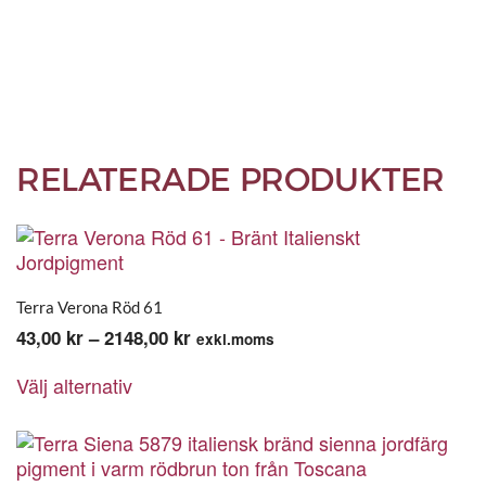
RELATERADE PRODUKTER
Terra Verona Röd 61
Prisintervall:
43,00
kr
–
2148,00
kr
exkl.moms
Den
43,00 kr
Välj alternativ
här
till
produkten
2148,00 kr
har
flera