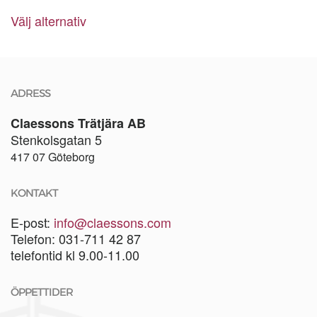
alternativen
Den
43,00 kr
kan
Välj alternativ
här
till
väljas
produkten
2148,00 kr
på
har
produktsidan
flera
varianter.
ADRESS
De
olika
Claessons Trätjära AB
alternativen
Stenkolsgatan 5
kan
417 07 Göteborg
väljas
på
KONTAKT
produktsidan
E-post:
info@claessons.com
Telefon: 031-711 42 87
telefontid kl 9.00-11.00
ÖPPETTIDER