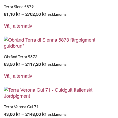
varianter.
De
Terra Siena 5879
olika
Prisintervall:
81,10
kr
–
2702,50
kr
exkl.moms
alternativen
Den
81,10 kr
kan
Välj alternativ
här
till
väljas
produkten
2702,50 kr
på
har
produktsidan
flera
varianter.
De
Obränd Terra 5873
olika
Prisintervall:
63,50
kr
–
2117,20
kr
exkl.moms
alternativen
Den
63,50 kr
kan
Välj alternativ
här
till
väljas
produkten
2117,20 kr
på
har
produktsidan
flera
varianter.
De
Terra Verona Gul 71
olika
Prisintervall:
43,00
kr
–
2148,00
kr
exkl.moms