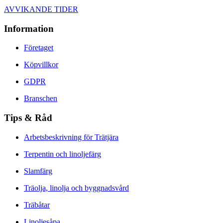
AVVIKANDE TIDER
Information
Företaget
Köpvillkor
GDPR
Branschen
Tips & Råd
Arbetsbeskrivning för Trätjära
Terpentin och linoljefärg
Slamfärg
Träolja, linolja och byggnadsvård
Träbåtar
Linoljesåpa