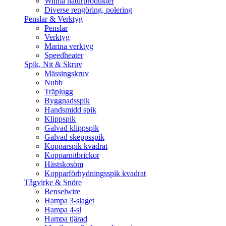
Wilma naturprodukter
Diverse rengöring, polering
Penslar & Verktyg
Penslar
Verktyg
Marina verktyg
Speedheater
Spik, Nit & Skruv
Mässingskruv
Nubb
Träplugg
Byggnadsspik
Handsmidd spik
Klippspik
Galvad klippspik
Galvad skeppsspik
Kopparspik kvadrat
Kopparnitbrickor
Hästskosöm
Kopparförhydningsspik kvadrat
Tågvirke & Snöre
Benselwire
Hampa 3-slaget
Hampa 4-sl
Hampa tjärad