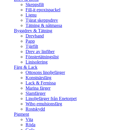
Skeppsfilt
Fill-it epoxispackel
Lignu
Tjärat skeppsdrev
Tätning & nåtmassa
Byggdrev & Tätning
Drevband
Papp
Tjärfilt
Drev av linfiber
Fönstertätningslist
Linisolering
Färg & Lack
Ottosons linoljefärger
Konstnärsfärg
Lack & Fernissa
Marina färger
Slamfärger
Linoljefärger från Enetorpet
Wibo emulsionsfärg
Rostskydd
Pigment
Vita
Röda
Gula