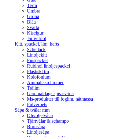
Terra
Umbra
Gröna
Blåa
Svarta
Kiselgur
Järnvitriol
Kitt, spackel, lim, harts
Schellack
Linoljekitt
Finspackel
Rubinol linoljespackel
Plastiskt trä
Kolofonium
Animaliska limmer
Trälim
Gammaldags spis-svärta
Ms-produkter till foglim, nåtmassa
Pulverbets
Såpa & tvålar mm
Olivoljetvålar
Tjärtvålar & schampo
Brunsåpa
Linoljesåpa