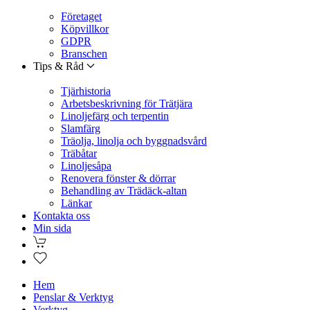
Företaget
Köpvillkor
GDPR
Branschen
Tips & Råd
Tjärhistoria
Arbetsbeskrivning för Trätjära
Linoljefärg och terpentin
Slamfärg
Träolja, linolja och byggnadsvård
Träbåtar
Linoljesåpa
Renovera fönster & dörrar
Behandling av Trädäck-altan
Länkar
Kontakta oss
Min sida
Hem
Penslar & Verktyg
Verktyg