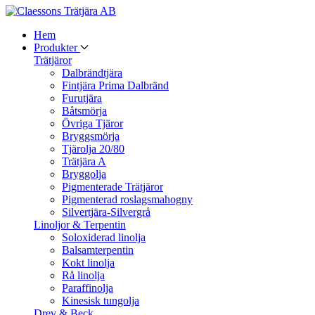
Hem
Produkter
Trätjäror
Dalbrändtjära
Fintjära Prima Dalbränd
Furutjära
Båtsmörja
Övriga Tjäror
Bryggsmörja
Tjärolja 20/80
Trätjära A
Bryggolja
Pigmenterade Trätjäror
Pigmenterad roslagsmahogny
Silvertjära-Silvergrå
Linoljor & Terpentin
Soloxiderad linolja
Balsamterpentin
Kokt linolja
Rå linolja
Paraffinolja
Kinesisk tungolja
Drev & Beck