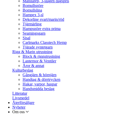
Manilarep, 3-slagen dagspris
Bomullsnöre
Bomullslina
Hampex 3-sl
Dekorline svart/marin/röd
Tjärmärling
Hampsnöre extra prima
Seamingsgarn
Sisal
Carlmarks Classtech Hemp
Tjärade syntetgarn
Rigg & Marin utrustning
Block & riggutrustning
Lanternor & Ventiler
Åror & annat
Kulturbeslag
Gångjärn & hörnjärn
Handtag & dörrtrycken
Hakar, varpor, haspar
Handsmidda beslag
Litteratur
Livsmedel
Återförsäljare
Nyheter
Om oss