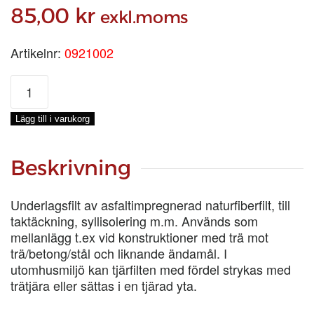
85,00
kr
exkl.moms
Artikelnr:
0921002
TJÄRFILT,
LÖPMETER
mängd
Lägg till i varukorg
Beskrivning
Underlagsfilt av asfaltimpregnerad naturfiberfilt, till
taktäckning, syllisolering m.m. Används som
mellanlägg t.ex vid konstruktioner med trä mot
trä/betong/stål och liknande ändamål. I
utomhusmiljö kan tjärfilten med fördel strykas med
trätjära eller sättas i en tjärad yta.