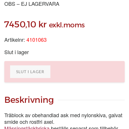
OBS – EJ LAGERVARA
7450,10
kr
exkl.moms
Artikelnr:
4101063
Slut i lager
SLUT I LAGER
Beskrivning
Träblock av obehandlad ask med nylonskiva, galvat
smide och rostfri axel.
Mässingstäckbricka
beställs separat som tillbehör.